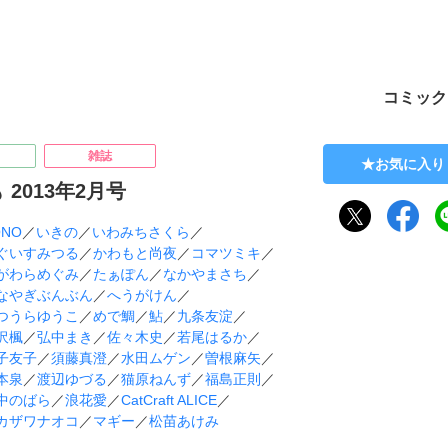
ト
コミック
雑誌
お気に入り
 2013年2月号
ONO
／
いきの
／
いわみちさくら
／
ぐいすみつる
／
かわもと尚夜
／
コマツミキ
／
がわらめぐみ
／
たぁぽん
／
なかやまさち
／
なやぎぶんぶん
／
へうがけん
／
つうらゆうこ
／
めで鯛
／
鮎
／
九条友淀
／
沢楓
／
弘中まき
／
佐々木史
／
若尾はるか
／
子友子
／
須藤真澄
／
水田ムゲン
／
曽根麻矢
／
本泉
／
渡辺ゆづる
／
猫原ねんず
／
福島正則
／
中のばら
／
浪花愛
／
CatCraft ALICE
／
カザワナオコ
／
マギー
／
松苗あけみ