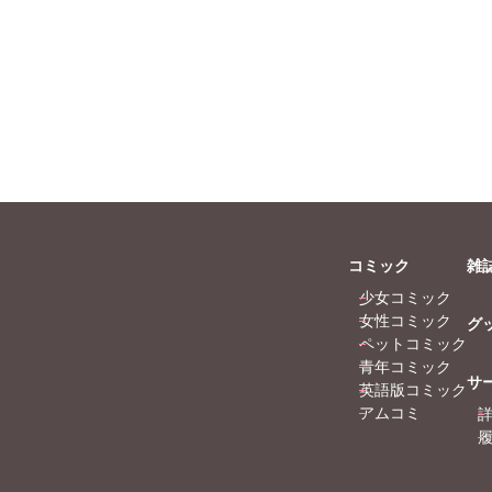
へうがけん
なつき千穂
へうがけん
こ
めで鯛
まつうらゆうこ
めで鯛
鮎
ラクトいちご
鮎
条友淀
永井くろ
九条友淀
乃梨子
熊沢楓
桑田乃梨子
尾はるか
佐々木史
若尾はるか
子友子
勝川ユミ
新子友子
杉作
水田ムゲン
杉作
本泉
曽根麻矢
竹本泉
コミック
雑
猫原ねんず
渡辺ゆづる
猫原ねんず
少女コミック
月李予
猫葉りて
美月李予
女性コミック
グ
月けいこ
福島正則
木月けいこ
ペットコミック
まろみ
浪花愛
川中島みゆき
青年コミック
サ
ねむまろみ
蛭塚都
英語版コミック
アムコミ
田所あずさ
マツヤマイカ