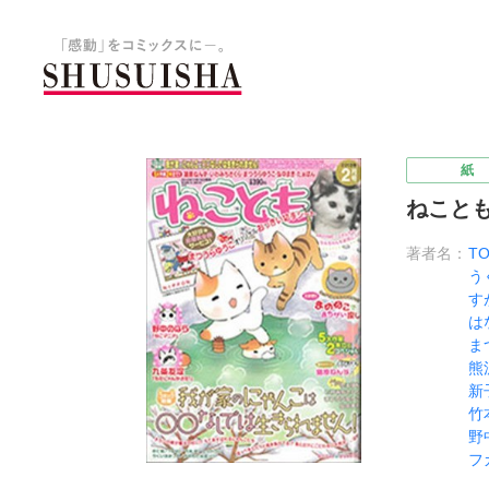
秋水社 公式コーポレートサイ
紙
ねことも
著者名：
T
う
す
は
ま
熊
新
竹
野
フ