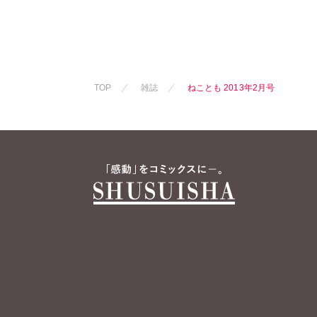
なつき千穂
まつうらゆう
ラクトいちご
永井くろ
九
熊沢楓
桑田
TOP
雑誌
ねことも 2013年2月号
佐々木史
若
勝川ユミ
新
水田ムゲン
曽根麻矢
竹
渡辺ゆづる
猫葉りて
美
福島正則
木
浪花愛
ねむ