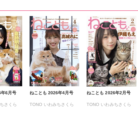
6年6月号
ねことも 2026年4月号
ねことも 2026年2月号
ちさくら
TONO
いわみちさくら
TONO
いわみちさくら
る
うぐいすみつる
うぐいすみつる
きょめを
おおさと理央
きょめを
おおさと理央
きょめを
まさひろ
たぁぽん
ただまさひろ
たぁぽん
ただまさひろ
なかやまさち
なかやまさち