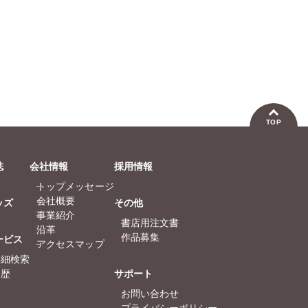
なつき千穂
へうがけん
なつき
まつうらゆうこ
めで鯛
まつう
ラクトいちご
鮎
ラクト
永井くろ
九条友淀
永井く
熊沢楓
桑田乃梨子
熊沢楓
佐々木史
若尾はるか
佐々木
勝川ユミ
新子友子
勝川ユ
TOP
水田ムゲン
杉作
水田ム
曽根麻矢
竹本泉
曽根麻
誌
会社情報
採用情報
渡辺ゆづる
猫原ねんず
渡辺ゆ
トップメッセージ
猫葉りて
美月李予
猫葉り
会社概要
ッズ
その他
福島正則
木月けいこ
福島正
事業紹介
書店用注文書
浪花愛
浪花愛
沿革
作品募集
ービス
うつのみやとおる
アクセスマップ
詳細検索
履歴
サポート
お問い合わせ