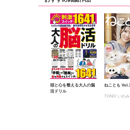
なつき千穂
なつき千穂
へ
はなやぎぶんぶん
まつうらゆう
へうがけん
ラクトいちご
まつうらゆうこ
めで鯛
永井くろ
九条
ラクトいちご
鮎
熊沢楓
桑田乃
永井くろ
九条友淀
佐々木史
若尾
熊沢楓
桑田乃梨子
勝川ユミ
新子
佐々木史
若尾はるか
水田ムゲン
杉
勝川ユミ
新子友子
曽根麻矢
竹本
水田ムゲン
曽根麻矢
渡辺ゆづる
猫
竹本泉
渡辺ゆづる
猫葉りて
美月
頭と心を整える大人の脳
ねことも Vol.
猫原ねんず
猫葉りて
福島正則
木月
活ドリル
TONO
いわみ
美月李予
福島正則
浪花愛
ねむま
うぐいすみつ
木月けいこ
浪花愛
倉持明日香
佐
おおさと理央
ねむまろみ
葉月秋子
たぁぽん
た
髙松瞳
なかやまさち