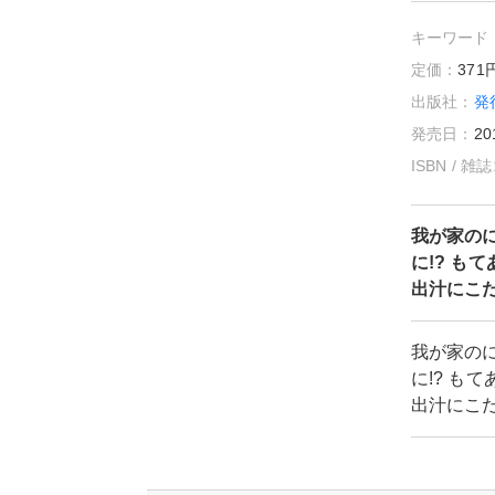
キーワード
定価：
37
出版社：
発
発売日：
20
ISBN / 
我が家の
に!? も
出汁にこ
我が家の
に!? も
出汁にこ