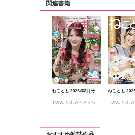
関連書籍
ねことも 2026年8月号
ねことも 202
TONO
いわみちさくら
TONO
いわみ
うぐいすみつる
うぐいすみつ
おおさと理央
きょめを
おおさと理央
たぁぽん
ただまさひろ
たぁぽん
ただ
おすすめ雑誌作品
なかやまさち
なかやまさち