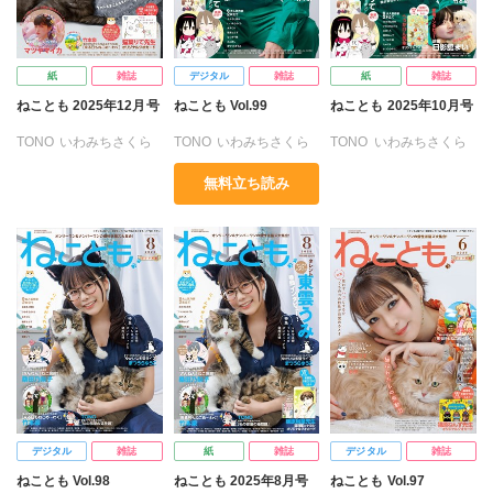
佐々木史
若尾はるか
佐々木史
若尾はるか
佐々木史
若尾はるか
勝川ユミ
新子友子
勝川ユミ
新子友子
勝川ユミ
新子友子
水田ムゲン
杉作
水田ムゲン
杉作
水田ムゲン
杉作
紙
雑誌
デジタル
雑誌
紙
雑誌
曽根麻矢
竹本泉
曽根麻矢
竹本泉
曽根麻矢
竹本泉
ねことも 2025年12月号
ねことも Vol.99
ねことも 2025年10月号
渡辺ゆづる
猫原ねんず
渡辺ゆづる
猫原ねんず
渡辺ゆづる
猫原ねんず
TONO
いわみちさくら
TONO
いわみちさくら
TONO
いわみちさくら
猫葉りて
美月李予
猫葉りて
美月李予
猫葉りて
美月李予
うぐいすみつる
うぐいすみつる
うぐいすみつる
福島正則
木月けいこ
福島正則
木月けいこ
福島正則
木月けいこ
無料立ち読み
おおさと理央
きょめを
おおさと理央
たぁぽん
おおさと理央
たぁぽん
浪花愛
佐々木慶子
浪花愛
フカザワナオコ
浪花愛
ねむまろみ
たぁぽん
ただまさひろ
ただまさひろ
ただまさひろ
ねむまろみ
高城れに
岡田純子
ハナキユウ
なかやまさち
なかやまさち
なかやまさち
伊織もえ
なつき千穂
へうがけん
なつき千穂
なつき千穂
うつのみやとおる
まつうらゆうこ
めで鯛
はなやぎぶんぶん
はなやぎぶんぶん
ラクトいちご
鮎
へうがけん
へうがけん
永井くろ
九条友淀
まつうらゆうこ
めで鯛
まつうらゆうこ
めで鯛
熊沢楓
桑田乃梨子
ラクトいちご
鮎
ラクトいちご
鮎
佐々木史
若尾はるか
永井くろ
九条友淀
永井くろ
九条友淀
勝川ユミ
新子友子
熊沢楓
桑田乃梨子
熊沢楓
桑田乃梨子
水田ムゲン
杉作
佐々木史
若尾はるか
佐々木史
若尾はるか
デジタル
雑誌
紙
雑誌
デジタル
雑誌
曽根麻矢
竹本泉
勝川ユミ
新子友子
勝川ユミ
新子友子
ねことも Vol.98
ねことも 2025年8月号
ねことも Vol.97