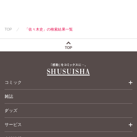
新子友子
水田ムゲン
若尾はるか
勝川ユミ
杉作
曽根麻矢
新子友子
水田ムゲン
大原ななこ
竹本泉
杉作
曽根麻矢
渡辺ゆづる
猫原ねんず
大原ななこ
竹本泉
猫葉りて
美月李予
渡辺ゆづる
猫原ねんず
TOP
「佐々木史」の検索結果一覧
福島正則
木月けいこ
猫葉りて
美月李予
浪花愛
秋乃ななみ
福島正則
木月けいこ
TOP
桑田万梨子
四季アツキ
浪花愛
コミック
雑誌
少女コミック
グッズ
女性コミック
サービス
ペットコミック