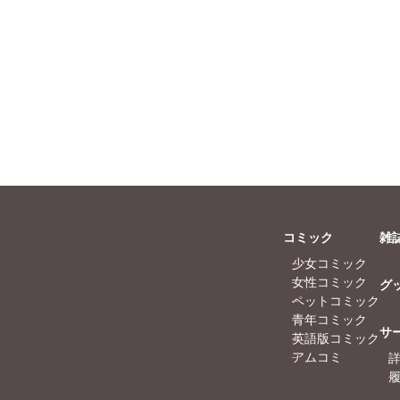
田ムゲン
曽根麻矢
竹本泉
辺ゆづる
奈央
猫原ねんず
島正則
木月フユ
野中のばら
花愛
CatCraft ALICE
カザワナオコ
マギー
もとなおこ
コミック
雑
少女コミック
女性コミック
グ
ペットコミック
青年コミック
サ
英語版コミック
アムコミ