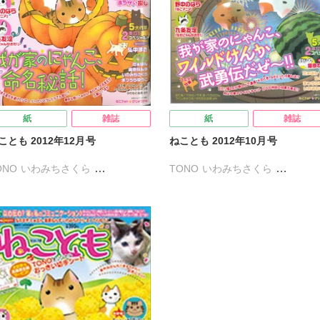
紙
雑誌
紙
雑誌
ことも 2012年12月号
ねことも 2012年10月号
ONO
いわみちさくら
TONO
いわみちさくら
ぐいすみつる
かわもと尚夜
うぐいすみつる
かわもと尚夜
によしみはる
コマツミキ
コマツミキ
すがわらめぐみ
がわらめぐみ
たぁぽん
たぁぽん
たちばないさぎ
かやまさち
はなやぎぶんぶん
なかやまさち
はなやぎぶんぶん
うがけん
まつうらゆうこ
めで鯛
へうがけん
まつうらゆうこ
めで
九条友淀
熊沢楓
弘中まき
鮎
九条友淀
熊沢楓
弘中まき
々木史
若尾はるか
新子友子
佐々木史
若尾はるか
新子友子
藤真澄
水田ムゲン
曽根麻矢
須藤真澄
水田ムゲン
曽根麻矢