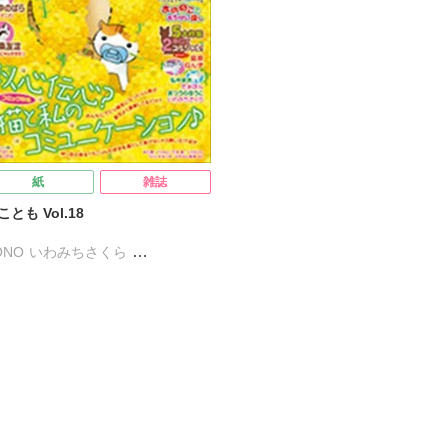
本泉
渡辺ゆづる
猫原ねんず
竹本泉
渡辺ゆづる
猫原ねんず
島正則
木月フユ
野中のばら
福島正則
木月フユ
野中のばら
花愛
CatCraft ALICE
浪花愛
CatCraft ALICE
カザワナオコ
マギー
松尾しより
フカザワナオコ
マギー
紙
雑誌
ことも Vol.18
ONO
いわみちさくら
ぐいすみつる
かわもと尚夜
マツミキ
すがわらめぐみ
ぁぽん
なかやまさち
なやぎぶんぶん
へうがけん
つうらゆうこ
めで鯛
九条友淀
沢楓
弘中まき
佐々木史
尾はるか
新子友子
須藤真澄