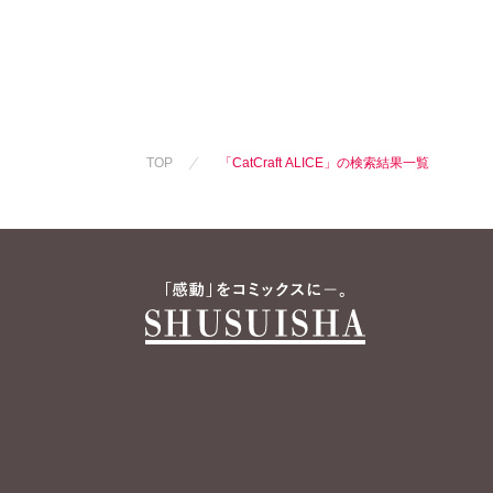
新子友子
須藤真澄
水田ムゲン
水
曽根麻矢
竹本泉
渡辺ゆづる
渡
猫原ねんず
福島正則
野中のばら
福
浪花愛
CatCraft ALICE
こなみ詔子
浪
フカザワナオコ
マギー
フ
TOP
「CatCraft ALICE」の検索結果一覧