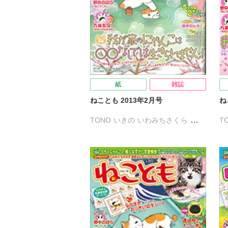
紙
雑誌
ねことも 2013年2月号
ね
TONO
いきの
いわみちさくら
T
うぐいすみつる
かわもと尚夜
う
コマツミキ
すがわらめぐみ
く
たぁぽん
なかやまさち
す
はなやぎぶんぶん
へうがけん
な
まつうらゆうこ
めで鯛
鮎
へ
九条友淀
熊沢楓
弘中まき
鮎
佐々木史
若尾はるか
新子友子
佐
須藤真澄
水田ムゲン
曽根麻矢
須