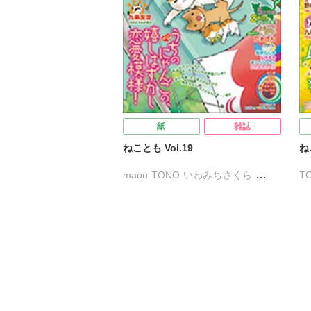
竹本泉
渡辺ゆづる
猫原ねんず
竹
福島正則
野中のばら
浪花愛
福
CatCraft ALICE
フカザワナオコ
浪
マギー
松苗あけみ
フ
紙
雑誌
ねことも Vol.19
ね
maou
TONO
いわみちさくら
T
うぐいすみつる
かわもと尚夜
う
コマツミキ
すがわらめぐみ
コ
たぁぽん
なかやまさち
た
はなやぎぶんぶん
へうがけん
は
まつうらゆうこ
めで鯛
鮎
ま
伊藤結花理
九条友淀
熊沢楓
熊
弘中まき
佐々木史
若尾はるか
若