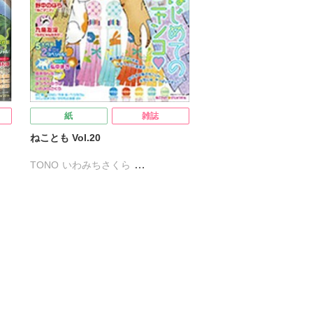
紙
雑誌
ねことも Vol.20
TONO
いわみちさくら
うぐいすみつる
かわもと尚夜
コマツミキ
すがわらめぐみ
たぁぽん
なかやまさち
はなやぎぶんぶん
へうがけん
鯛
まつうらゆうこ
めで鯛
鮎
久瀬たつや
九条友淀
熊沢楓
弘中まき
佐々木史
若尾はるか
勝川ユミ
新子友子
須藤真澄