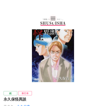
秋水社 公式コーポレー
紙
単行本
永久保怪異談