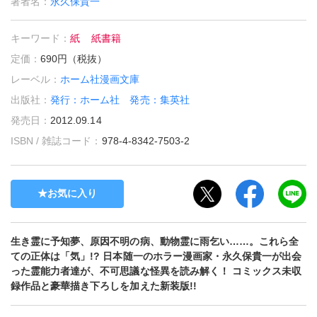
著者名：
永久保貴一
キーワード：
紙
紙書籍
定価：
690円（税抜）
レーベル：
ホーム社漫画文庫
出版社：
発行：ホーム社 発売：集英社
発売日：
2012.09.14
ISBN / 雑誌コード：
978-4-8342-7503-2
お気に入り
生き霊に予知夢、原因不明の病、動物霊に雨乞い……。これら全
ての正体は「気」!? 日本随一のホラー漫画家・永久保貴一が出会
った霊能力者達が、不可思議な怪異を読み解く！ コミックス未収
録作品と豪華描き下ろしを加えた新装版!!