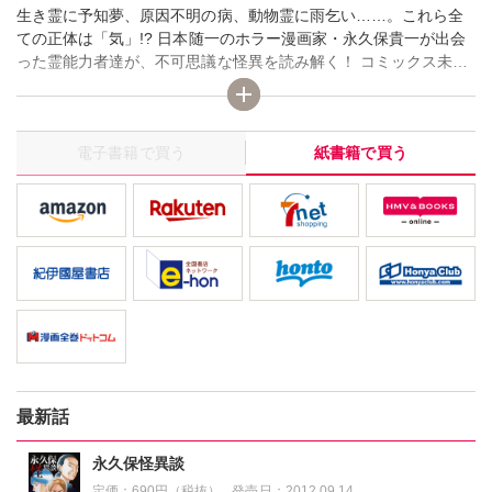
生き霊に予知夢、原因不明の病、動物霊に雨乞い……。これら全
ての正体は「気」!? 日本随一のホラー漫画家・永久保貴一が出会
った霊能力者達が、不可思議な怪異を読み解く！ コミックス未収
録作品と豪華描き下ろしを加えた新装版!!
電子書籍で買う
紙書籍で買う
最新話
永久保怪異談
定価：
690円（税抜）
発売日：
2012.09.14