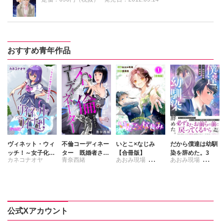
おすすめ青年作品
ヴィネット・ウィ
不倫コーディネー
いとこ×なじみ
だから僕達は幼馴
ッチ！～女子化の
ター 既婚者さま
【合冊版】
染を辞めた。3
カネコナオヤ
青奈西緒
あおみ現場
あおみ現場
魔法と異世界生活
の不道徳な恋、お
～【完全版】
手伝いします
書峰颯
書峰颯
公式Xアカウント