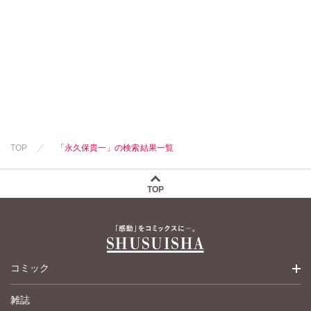
TOP
「永久保貴一」の検索結果一覧
TOP
コミック
雑誌
少女コミック