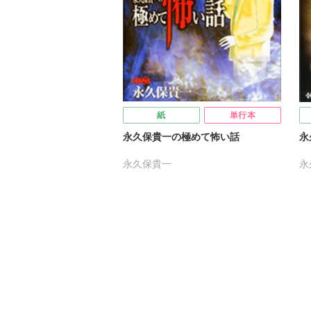
紙
単行本
永久保貴一の極めて怖い話
永
永久保貴一
永