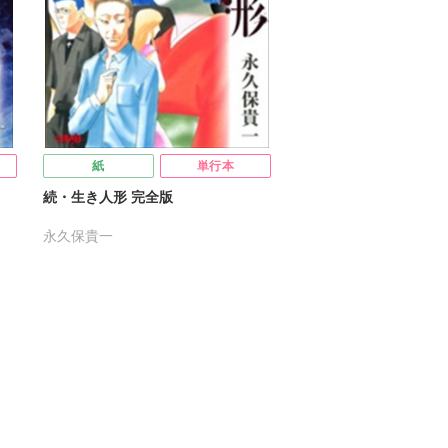
紙
単行本
続・生き人形 完全版
永久保貴一