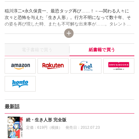
稲川淳二×永久保貴一、最恐タッグ再び……！－―関わる人々に
次々と恐怖を与えた「生き人形」。行方不明になって数十年、そ
の姿を再び現した時、またも不可解な出来事が……。タレント・
稲川淳二と日本随一のホラー漫画家・永久保貴一の再恐タッグ待
望の続編、完全版！
電子書籍で買う
紙書籍で買う
最新話
続・生き人形 完全版
定価：
619円（税抜）
発売日：
2012.07.23