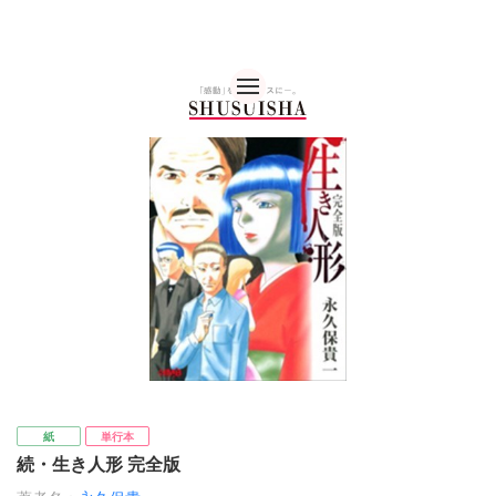
秋水社 公式コーポレー
紙
単行本
続・生き人形 完全版