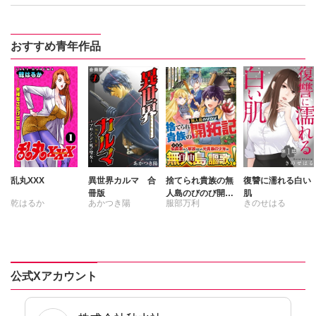
おすすめ青年作品
乱丸XXX
異世界カルマ 合
捨てられ貴族の無
復讐に濡れる白い
冊版
人島のびのび開拓
肌
乾はるか
あかつき陽
服部万利
きのせはる
記～ようやく自由
を手に入れたの
ポリ外丸
で、もふもふたち
と気まぐれスロー
ライフを満喫しま
す～ 1
公式Xアカウント