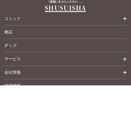
コミック
雑誌
少女コミック
グッズ
女性コミック
サービス
ペットコミック
会社情報
青年コミック
詳細検索
採用情報
英語版コミック
履歴
トップメッセージ
その他
アムコミ
会社概要
サポート
事業紹介
書店用注文書
沿革
作品募集
お問い合わせ