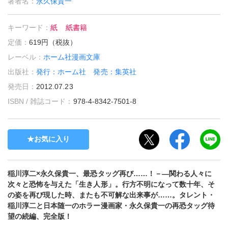
著者名：
永久保貴一
キーワード：
紙
紙書籍
定価：
619円（税抜）
レーベル：
ホーム社漫画文庫
出版社：
発行：ホーム社 発売：集英社
発売日：
2012.07.23
ISBN / 雑誌コード：
978-4-8342-7501-8
お気に入り
稲川淳二×永久保貴一、最恐タッグ再び……！－―関わる人々に
次々と恐怖を与えた「生き人形」。行方不明になって数十年、そ
の姿を再び現した時、またも不可解な出来事が……。タレント・
稲川淳二と日本随一のホラー漫画家・永久保貴一の再恐タッグ待
望の続編、完全版！