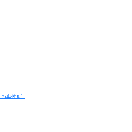
定特典付き】