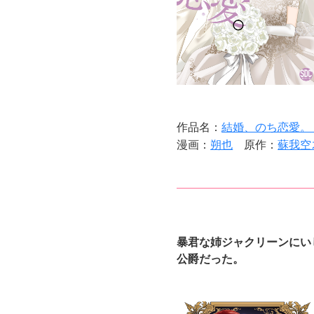
作品名：
結婚、のち恋愛。
漫画：
朔也
原作：
蘇我空
暴君な姉ジャクリーンにい
公爵だった。