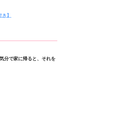
付き】
い気分で家に帰ると、それを