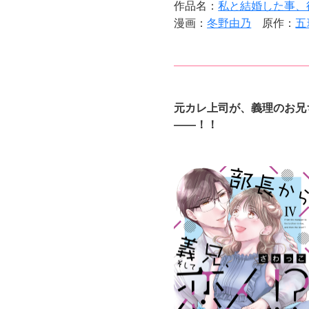
作品名：
私と結婚した事、
漫画：
冬野由乃
原作：
五
元カレ上司が、義理のお兄
――！！