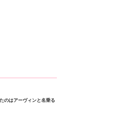
たのはアーヴィンと名乗る