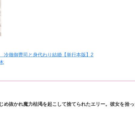
 冷徹御曹司と身代わり結婚【単行本版】2
木
じめ抜かれ魔力枯渇を起こして捨てられたエリー。彼女を拾っ