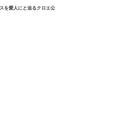
スを愛人にと迫るクロエ公