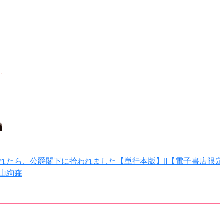
れたら、公爵閣下に拾われました【単行本版】II【電子書店限
山絢森