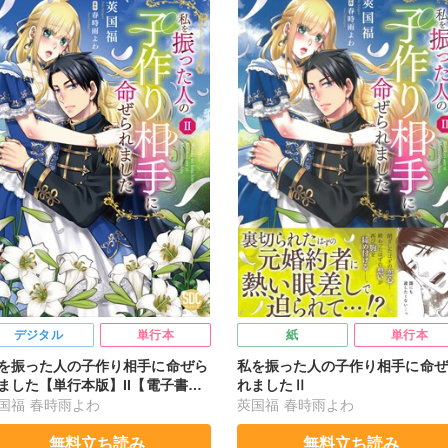
デジタル
単行本
紙
単行本
を振った人の子作り相手に命ぜら
私を振った人の子作り相手に命ぜ
ました【単行本版】II【電子書店
れましたⅡ
定特典付き】
国福
春時雨よわ
莢国福
春時雨よわ
無料立ち読み
無料立ち読み