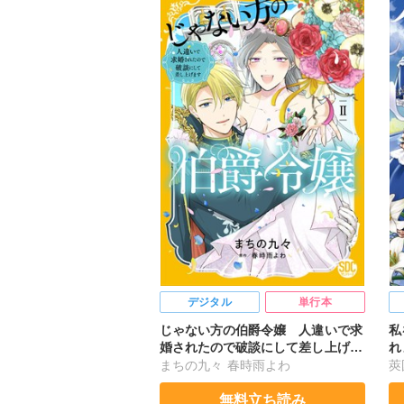
デジタル
単行本
じゃない方の伯爵令嬢 人違いで求
私
婚されたので破談にして差し上げま
れ
す【単行本版】2【電子限定特典付
限
まちの九々
春時雨よわ
莢
き】
無料立ち読み