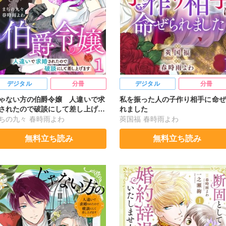
デジタル
分冊
デジタル
分冊
ゃない方の伯爵令嬢 人違いで求
私を振った人の子作り相手に命ぜ
されたので破談にして差し上げま
れました
ちの九々
春時雨よわ
莢国福
春時雨よわ
無料立ち読み
無料立ち読み