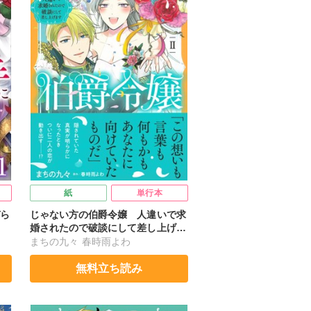
紙
単行本
ら
じゃない方の伯爵令嬢 人違いで求
婚されたので破談にして差し上げま
すⅡ
まちの九々
春時雨よわ
無料立ち読み