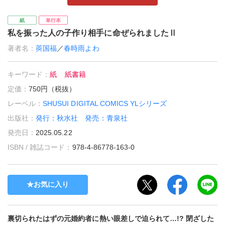
紙
単行本
私を振った人の子作り相手に命ぜられましたⅡ
著者名：
莢国福
／
春時雨よわ
キーワード：
紙
紙書籍
定価：
750円（税抜）
レーベル：
SHUSUI DIGITAL COMICS YLシリーズ
出版社：
発行：秋水社 発売：青泉社
発売日：
2025.05.22
ISBN / 雑誌コード：
978-4-86778-163-0
お気に入り
裏切られたはずの元婚約者に熱い眼差しで迫られて…!? 閉ざした