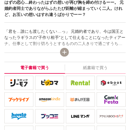
はずの恋心…終わったはずの想いが再び胸を締め付けるーー。 元
婚約者同士でありながらふたたび距離が縮まっていく二人。けれ
ど、お互いの想いはすれ違うばかりでーー？
「君を…誰にも渡したくない…っ」 元婚約者であり、今は国王と
なったラギラスの"子作り相手"として仕えることになったティアー
ナ。仕事として割り切ろうとするものの二人きりで過ごすうちに
恋人同士だった頃のことを思い出し忘れたはずの想いが揺らぎ出
してしまう…。そんな中、宰相に進展のなさを指摘されたティア
ーナは、ラギラスを悦ばせる方法を学ぶため人気娼婦のローザを
電子書籍で買う
紙書籍で買う
招くことを提案したのだが…!?