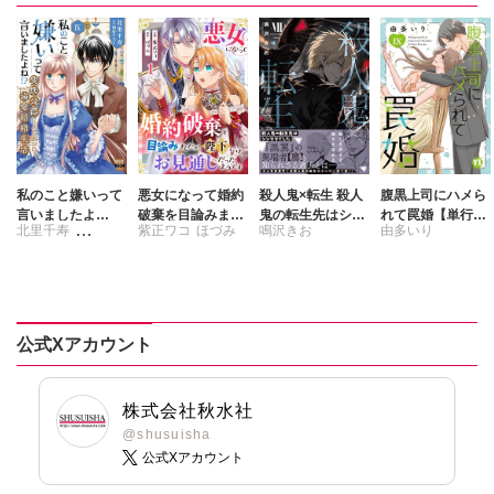
私のこと嫌いって
悪女になって婚約
殺人鬼×転生 殺人
腹黒上司にハメら
言いましたよ
破棄を目論みまし
鬼の転生先はシン
れて罠婚【単行本
北里千寿
紫正ワコ
ほづみ
鳴沢きお
由多いり
ね！？変態公爵に
たが、陛下にはお
ママでした Ⅶ
版】【電子書店限
よる困った溺愛結
見通しだったよう
定特典付き】9
刺身ナカミ
婚生活【単行本
です
版】【電子限定特
典付き】9
公式Xアカウント
株式会社秋水社
@shusuisha
公式Xアカウント