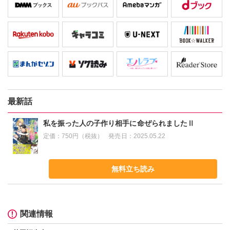
最新話
私を振った人の子作り相手に命ぜられましたⅡ
定価：
750円（税抜）
発売日：
2025.05.22
無料立ち読み
関連情報