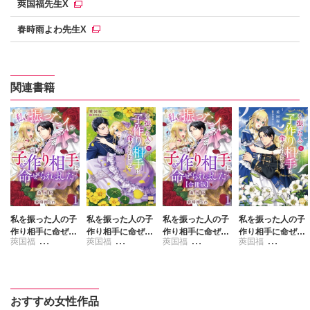
莢国福先生X
春時雨よわ先生X
関連書籍
私を振った人の子
私を振った人の子
私を振った人の子
私を振った人の子
作り相手に命ぜら
作り相手に命ぜら
作り相手に命ぜら
作り相手に命ぜら
莢国福
莢国福
莢国福
莢国福
れました
れました【単行本
れました【合冊
れました【単行本
版】III【電子書店
版】
版】II【電子書店
春時雨よわ
春時雨よわ
春時雨よわ
春時雨よわ
限定特典付き】
限定特典付き】
おすすめ女性作品