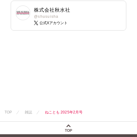
ただまさひろ
ただまさひろ
新子友子
水田ムゲン
杉作
水田ムゲン
杉作
水田ムゲン
杉作
なかやまさち
なかやまさち
株式会社秋水社
水田ムゲン
杉作
曽根麻矢
竹本泉
曽根麻矢
竹本泉
曽根麻矢
竹本泉
なつき千穂
なつき千穂
@shusuisha
曽根麻矢
竹本泉
渡辺ゆづる
渡辺ゆづる
渡辺ゆづる
公式Xアカウント
へうがけん
へうがけん
渡辺ゆづる
猫原ねんず
猫原ねんず
猫原ねんず
まつうらゆうこ
まつうらゆうこ
猫原ねんず
猫葉りて
猫葉りて
猫葉りて
めで鯛
めで鯛
猫葉りて
美月李予
美月李予
美月李予
ラクトいちご
鮎
ラクトいちご
鮎
美月李予
福島正則
福島正則
福島正則
永井くろ
永井くろ
福島正則
木月けいこ
木月けいこ
木月けいこ
九条友淀
熊沢楓
九条友淀
熊沢楓
木月けいこ
浪花愛
浪花愛
浪花愛
桑田乃梨子
桑田乃梨子
浪花愛
夢野一子
ねむまろみ
佐々木慶子
川中島みゆき
佐々木史
佐々木史
四季アツキ
倉持明日香
ねむまろみ
ねむまろみ
若尾はるか
若尾はるか
野良おばけ
佐々木淳子
高城れに
蛭塚都
勝川ユミ
勝川ユミ
竹之内淳子
田所あずさ
新子友子
新子友子
工藤ユキ
マツヤマイカ
水田ムゲン
杉作
水田ムゲン
杉作
曽根麻矢
竹本泉
曽根麻矢
竹本泉
TOP
雑誌
ねことも 2025年2月号
渡辺ゆづる
渡辺ゆづる
猫原ねんず
猫原ねんず
猫葉りて
猫葉りて
TOP
美月李予
美月李予