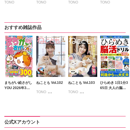
TONO
TONO
TONO
TONO
いわみちさくら
いわみちさくら
いわみちさくら
いわみちさくら
うぐいすみつる
うぐいすみつる
うぐいすみつる
うぐいすみつる
おおさと理央
おおさと理央
おおさと理央
おおさと理央
おすすめ雑誌作品
きょめを
きょめを
きょめを
たぁぽん
たぁぽん
たぁぽん
たぁぽん
ただまさひろ
ただまさひろ
ただまさひろ
ただまさひろ
なかやまさち
なかやまさち
なかやまさち
なかやまさち
なつき千穂
なつき千穂
なつき千穂
なつき千穂
はなやぎぶんぶ
ん
へうがけん
へうがけん
へうがけん
へうがけん
まつうらゆうこ
まつうらゆうこ
まつうらゆうこ
まつうらゆうこ
めで鯛
めで鯛
めで鯛
めで鯛
ラクトいちご
鮎
ラクトいちご
鮎
ラクトいちご
鮎
まちがい絵さがし
ねことも Vol.102
ねことも Vol.103
ひらめき 1日1分3
ラクトいちご
鮎
YOU 2026年3月
65日 大人の脳活
永井くろ
永井くろ
永井くろ
TONO
TONO
号
ドリル
永井くろ
九条友淀
熊沢楓
九条友淀
熊沢楓
九条友淀
熊沢楓
いわみちさくら
いわみちさくら
九条友淀
熊沢楓
桑田乃梨子
桑田乃梨子
桑田乃梨子
うぐいすみつる
うぐいすみつる
桑田乃梨子
佐々木史
佐々木史
佐々木史
おおさと理央
おおさと理央
佐々木史
若尾はるか
若尾はるか
若尾はるか
きょめを
きょめを
若尾はるか
公式Xアカウント
勝川ユミ
勝川ユミ
勝川ユミ
たぁぽん
たぁぽん
勝川ユミ
新子友子
新子友子
新子友子