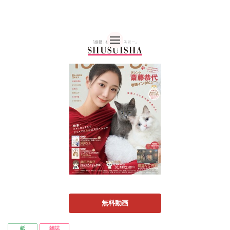
秋水社 公式コーポレー
無料動画
紙
雑誌