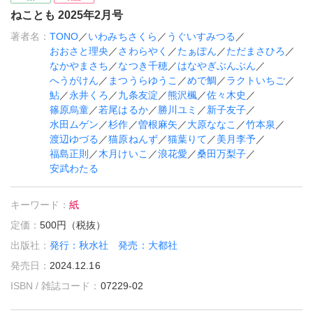
ねことも 2025年2月号
著者名：
TONO
／
いわみちさくら
／
うぐいすみつる
／
おおさと理央
／
さわらやく
／
たぁぽん
／
ただまさひろ
／
なかやまさち
／
なつき千穂
／
はなやぎぶんぶん
／
へうがけん
／
まつうらゆうこ
／
めで鯛
／
ラクトいちご
／
鮎
／
永井くろ
／
九条友淀
／
熊沢楓
／
佐々木史
／
篠原烏童
／
若尾はるか
／
勝川ユミ
／
新子友子
／
水田ムゲン
／
杉作
／
曽根麻矢
／
大原ななこ
／
竹本泉
／
渡辺ゆづる
／
猫原ねんず
／
猫葉りて
／
美月李予
／
福島正則
／
木月けいこ
／
浪花愛
／
桑田万梨子
／
安武わたる
キーワード：
紙
定価：
500円（税抜）
出版社：
発行：秋水社 発売：大都社
発売日：
2024.12.16
ISBN / 雑誌コード：
07229-02