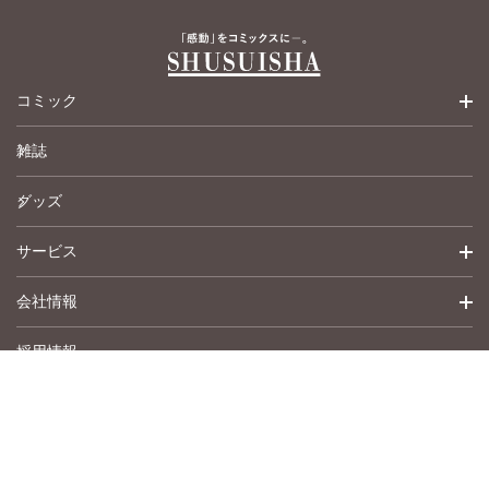
福島正則
福島正則
木月けいこ
木月けいこ
浪花愛
浪花愛
ねむまろみ
ねむまろみ
コミック
雑誌
少女コミック
グッズ
女性コミック
サービス
ペットコミック
会社情報
青年コミック
詳細検索
採用情報
英語版コミック
履歴
トップメッセージ
その他
アムコミ
会社概要
サポート
事業紹介
書店用注文書