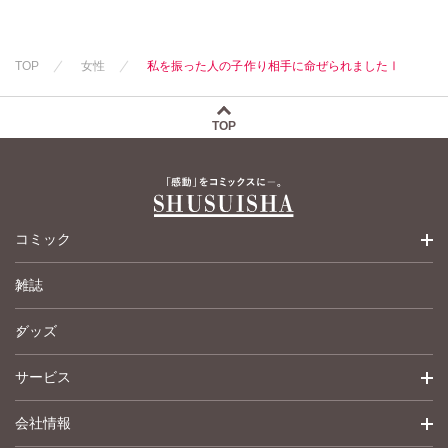
TOP
女性
私を振った人の子作り相手に命ぜられましたⅠ
TOP
コミック
雑誌
少女コミック
グッズ
女性コミック
サービス
ペットコミック
会社情報
青年コミック
詳細検索