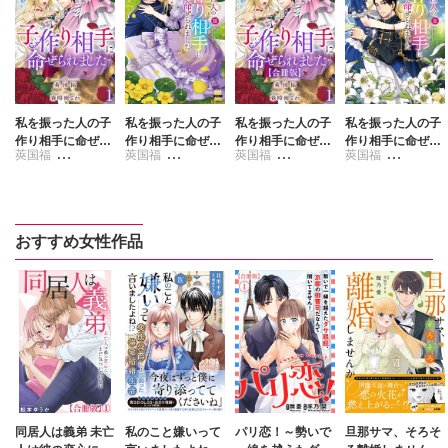
私を振った人の子
私を振った人の子
私を振った人の子
私を振った人の子
作り相手に命ぜら
作り相手に命ぜら
作り相手に命ぜら
作り相手に命ぜら
莢国福
莢国福
莢国福
莢国福
れました
れました【単行本
れました【合冊
れました【単行本
版】III【電子書店
版】
版】II【電子書店
春時雨よわ
春時雨よわ
春時雨よわ
春時雨よわ
限定特典付き】
限定特典付き】
おすすめ女性作品
同居人は義弟 未亡
私のこと嫌いって
パリ恋！～勢いで
旦那サマ、そろそ