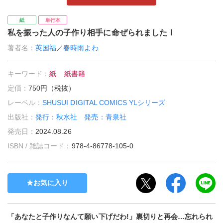
紙
単行本
私を振った人の子作り相手に命ぜられましたⅠ
著者名：
莢国福
／
春時雨よわ
キーワード：
紙
紙書籍
定価：
750円（税抜）
レーベル：
SHUSUI DIGITAL COMICS YLシリーズ
出版社：
発行：秋水社 発売：青泉社
発売日：
2024.08.26
ISBN / 雑誌コード：
978-4-86778-105-0
お気に入り
「あなたと子作りなんて願い下げだわ!」裏切りと再会…忘れられ