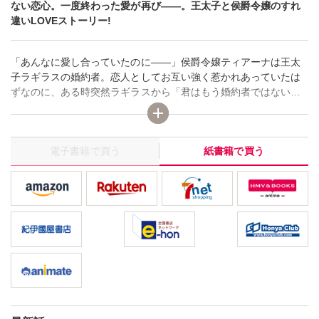
ない恋心。一度終わった愛が再び――。王太子と侯爵令嬢のすれ
違いLOVEストーリー!
「あんなに愛し合っていたのに――」侯爵令嬢ティアーナは王太
子ラギラスの婚約者。恋人としてお互い強く惹かれあっていたは
ずなのに、ある時突然ラギラスから「君はもう婚約者ではない」
と婚約破棄を宣言され、さらに従姉妹であるセラージュと結婚す
ると言われてしまう。心の痛みを抱えたまま3年…ひっそりと田舎
で暮らすようになったティアーナのもとに国王となったラギラス
電子書籍で買う
紙書籍で買う
からなぜか呼び出しが! 自分を裏切った彼を前に、毅然とした態度
で挑むティアーナだったけれど、そこで命じられたのは彼の”子作
り相手になること”で――!?