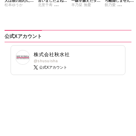
人は彼の恋心にま
言いましたよね!?
一線を越えたダサ
ろ離婚しません
松本ゆうか
北里千寿
羊乃栞
無憂
館乃愛
だ気づいていない
変態公爵による困
眼鏡、京都の御曹
か？Ⅶ
【合冊版】
った溺愛結婚生活
司だなんて聞いて
刺身ナカミ
月宮アリス
Ⅸ
ません！【合冊
版】
公式Xアカウント
株式会社秋水社
@shusuisha
公式Xアカウント