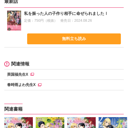
最新話
私を振った人の子作り相手に命ぜられましたⅠ
定価：
750円（税抜）
発売日：
2024.08.26
無料立ち読み
関連情報
莢国福先生X
春時雨よわ先生X
関連書籍