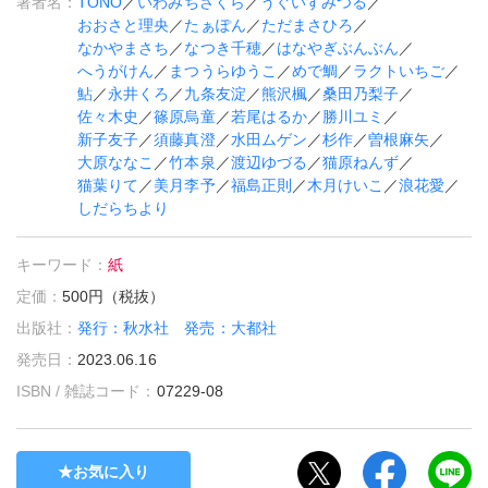
著者名：
TONO
／
いわみちさくら
／
うぐいすみつる
／
おおさと理央
／
たぁぽん
／
ただまさひろ
／
なかやまさち
／
なつき千穂
／
はなやぎぶんぶん
／
へうがけん
／
まつうらゆうこ
／
めで鯛
／
ラクトいちご
／
鮎
／
永井くろ
／
九条友淀
／
熊沢楓
／
桑田乃梨子
／
佐々木史
／
篠原烏童
／
若尾はるか
／
勝川ユミ
／
新子友子
／
須藤真澄
／
水田ムゲン
／
杉作
／
曽根麻矢
／
大原ななこ
／
竹本泉
／
渡辺ゆづる
／
猫原ねんず
／
猫葉りて
／
美月李予
／
福島正則
／
木月けいこ
／
浪花愛
／
しだらちより
キーワード：
紙
定価：
500円（税抜）
出版社：
発行：秋水社 発売：大都社
発売日：
2023.06.16
ISBN / 雑誌コード：
07229-08
お気に入り