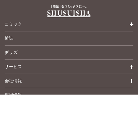
美月李予
福島正則
福島正則
福島正則
木月けいこ
木月けいこ
木月けいこ
浪花愛
浪花愛
谷夜風
浪花愛
川中島みゆき
コミック
四季アツキ
ねむまろみ
竹之内淳子
蛭塚都
雑誌
少女コミック
田所あずさ
マツヤマイカ
グッズ
女性コミック
サービス
ペットコミック
会社情報
青年コミック
詳細検索
採用情報
英語版コミック
履歴
トップメッセージ
その他
アムコミ
会社概要
サポート
事業紹介
書店用注文書
沿革
作品募集
お問い合わせ