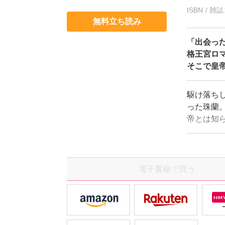
ISBN / 
無料立ち読み
「出会っ
格王宮ロ
そこで皇帝
駆け落ち
った珠蘭
帝とは知
蘭が身代
ると思う
めぐる思
ーリー第2
電子書籍で買う