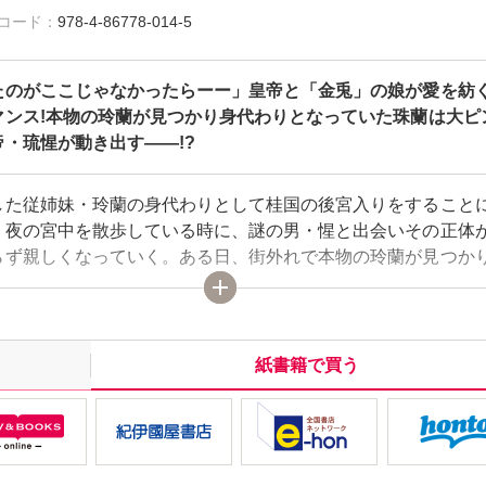
雑誌コード：
978-4-86778-014-5
たのがここじゃなかったらーー」皇帝と「金兎」の娘が愛を紡
マンス!本物の玲蘭が見つかり身代わりとなっていた珠蘭は大ピ
・琉惺が動き出す――!?
した従姉妹・玲蘭の身代わりとして桂国の後宮入りをすること
。夜の宮中を散歩している時に、謎の男・惺と出会いその正体
らず親しくなっていく。ある日、街外れで本物の玲蘭が見つか
わりだったと知った惺だが――、「私…もうすぐここからいな
」と言われ、珠蘭への想いを自覚する。宮中での陰謀と後宮入
惑が渦巻くなか、皇帝として惺が動き出す…!?王宮ロマンス・
幕!
紙書籍で買う