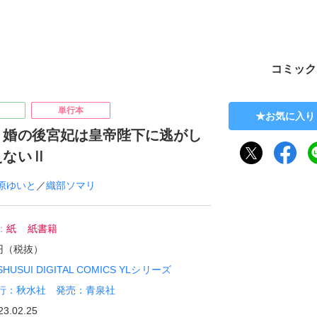
ト
コミック
単行本
お気に入り
り婚の後宮妃は皇帝陛下に逃がし
えないⅡ
原ゆいと
／
織部ソマリ
：
紙
紙書籍
0円（税抜）
SHUSUI DIGITAL COMICS YLシリーズ
行：秋水社 発売：青泉社
23.02.25