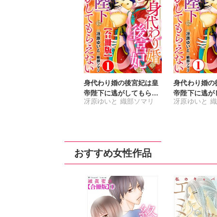
身代わり婚の後宮妃は皇
身代わり婚の
帝陛下に逃がしてもらえ
帝陛下に逃が
冴原ゆいと
織部ソマリ
冴原ゆいと
織
ない【合冊版】
ない
おすすめ女性作品