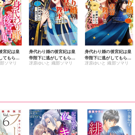
後宮妃は皇
身代わり婚の後宮妃は皇
身代わり婚の後宮妃は皇
してもらえ
帝陛下に逃がしてもらえ
帝陛下に逃がしてもらえ
部ソマリ
冴原ゆいと
織部ソマリ
冴原ゆいと
織部ソマリ
ない【単行本版】2
ない【単行本版】1