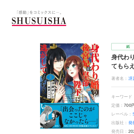
秋水社 公式コーポレートサイ
紙
身代わ
てもら
著者名：
冴
キーワード
定価：
70
レーベル：
出版社：
発
発売日：
20