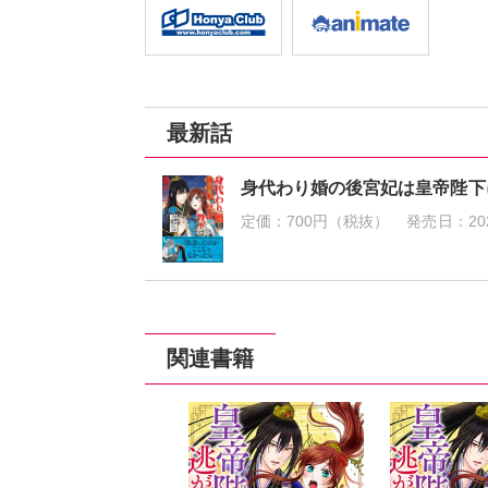
最新話
身代わり婚の後宮妃は皇帝陛下
定価：
700円（税抜）
発売日：
20
関連書籍