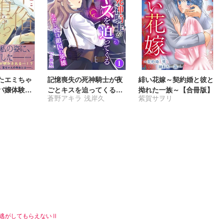
たエミちゃ
記憶喪失の死神騎士が夜
緋い花嫁～契約婚と彼と
バ嬢体験記
ごとキスを迫ってくる～
拗れた一族～【合冊版】
蒼野アキラ
浅岸久
紫賀サヲリ
本版】6
ただし彼は敵国の英雄～
【合冊版】
逃がしてもらえないⅡ