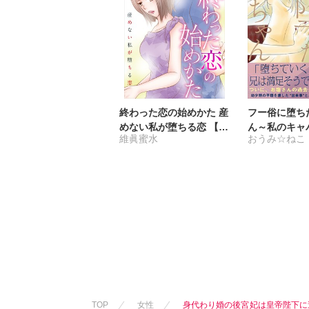
終わった恋の始めかた 産
フー俗に堕ち
めない私が堕ちる恋 【合
ん～私のキャ
維眞蜜水
おうみ☆ねこ
冊版】
～【電子単行
TOP
女性
身代わり婚の後宮妃は皇帝陛下に