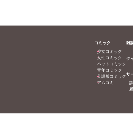
乃梨子
ラクトいちご
鮎
尾はるか
永井くろ
九条友淀
子友子
熊沢楓
桑田乃梨子
杉作
佐々木史
若尾はるか
本泉
勝川ユミ
新子友子
コミック
雑
猫原ねんず
水田ムゲン
杉作
少女コミック
月李予
曽根麻矢
竹本泉
女性コミック
グ
月けいこ
渡辺ゆづる
猫原ねんず
ペットコミック
猫葉りて
美月李予
青年コミック
サ
おる
福島正則
木月けいこ
英語版コミック
アムコミ
浪花愛
四季アツキ
竹之内淳子
Copyright © Shusuisha inc. All Rights Reserved.