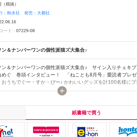
0円（税抜）
行：秋水社 発売：大都社
22.06.16
雑誌コード：
07229-08
ワン＆ナンバーワンの個性派猫ズ大集合♪
ワン＆ナンバーワンの個性派猫ズ大集合♪ サイン入りチェキプ
山めぐ 巻頭インタビュー！ 「ねことも8月号」愛読者プレゼ
おうちでぐー・すか・ぴー♪ かわいいグッズを計100名様にプ
8大人気漫画家二本立て！ 「ゆかいな多猫ライフ」まつうらゆ
イニチ▼ねこ」いわみちさくら、「トライミー！」おおさと理
にゃんコの行動学」たぁぽん、「ねこの国ニッポン」猫葉りて
足です。」なつき千穂、「大福の日々」永井くろ、「いい日ね
紙書籍で買う
ねんず