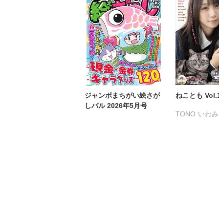
まつうらゆうこ
めで鯛
永井くろ
九条
ラクトいちご
鮎
熊沢楓
桑田乃
永井くろ
九条友淀
佐々木史
若尾
熊沢楓
桑田乃梨子
勝川ユミ
新子
佐々木史
若尾はるか
水田ムゲン
杉
勝川ユミ
新子友子
曽根麻矢
竹本
水田ムゲン
曽根麻矢
渡辺ゆづる
猫
竹本泉
渡辺ゆづる
猫葉りて
美月
ジャンボまちがい絵さが
ねことも Vol.
猫原ねんず
猫葉りて
福島正則
木月
しパル 2026年5月号
TONO
いわみ
美月李予
福島正則
浪花愛
ねむま
うぐいすみつ
木月けいこ
浪花愛
倉持明日香
佐
おおさと理央
ねむまろみ
葉月秋子
たぁぽん
た
髙松瞳
なかやまさち
なつき千穂
まつうらゆう
ラクトいちご
永井くろ
九