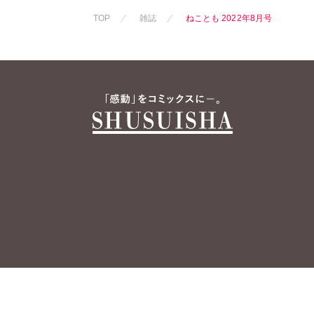
熊沢楓
桑田
TOP
雑誌
ねことも 2022年8月号
佐々木史
若
勝川ユミ
新
水田ムゲン
曽根麻矢
竹
渡辺ゆづる
猫葉りて
美
福島正則
木
浪花愛
うつのみやと