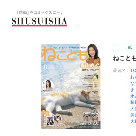
秋水社 公式コーポレートサイ
紙
ねことも
著者名：
T
お
な
ま
永
勝
大
美
大