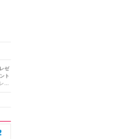
レゼ
ント
レゼ
う
央、
、
この