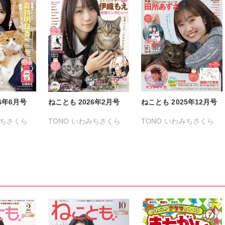
6年6月号
ねことも 2026年2月号
ねことも 2025年12月号
ちさくら
TONO
いわみちさくら
TONO
いわみちさくら
る
うぐいすみつる
うぐいすみつる
きょめを
おおさと理央
きょめを
おおさと理央
きょめを
まさひろ
たぁぽん
ただまさひろ
たぁぽん
ただまさひろ
なかやまさち
なかやまさち
うがけん
なつき千穂
へうがけん
なつき千穂
へうがけん
こ
めで鯛
まつうらゆうこ
めで鯛
まつうらゆうこ
めで鯛
鮎
ラクトいちご
鮎
ラクトいちご
鮎