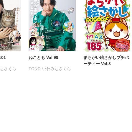
友淀
永井くろ
九条友淀
永井くろ
九条友淀
梨子
熊沢楓
桑田乃梨子
熊沢楓
桑田乃梨子
はるか
佐々木史
若尾はるか
佐々木史
若尾はるか
友子
勝川ユミ
新子友子
勝川ユミ
新子友子
作
水田ムゲン
杉作
水田ムゲン
杉作
泉
曽根麻矢
竹本泉
曽根麻矢
竹本泉
原ねんず
渡辺ゆづる
猫原ねんず
渡辺ゆづる
猫原ねんず
李予
猫葉りて
美月李予
猫葉りて
美月李予
101
ねことも Vol.99
まちがい絵さがしプチパ
けいこ
福島正則
木月けいこ
福島正則
木月けいこ
ーティー Vol.3
ちさくら
TONO
いわみちさくら
ろみ
浪花愛
フカザワナオコ
浪花愛
川中島みゆき
る
うぐいすみつる
々木淳子
岡田純子
ハナキユウ
ねむまろみ
蛭塚都
きょめを
おおさと理央
たぁぽん
伊織もえ
田所あずさ
だまさひろ
ただまさひろ
うつのみやとおる
マツヤマイカ
なかやまさち
へうがけん
なつき千穂
こ
めで鯛
はなやぎぶんぶん
鮎
へうがけん
条友淀
まつうらゆうこ
めで鯛