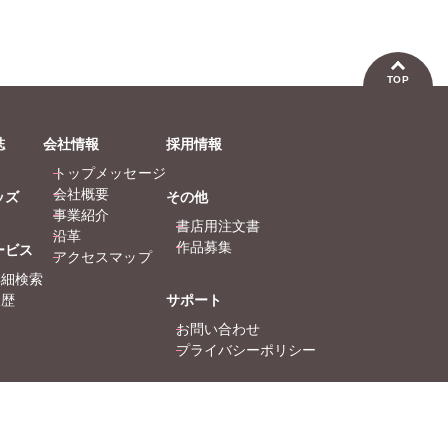
熊沢楓
桑田乃梨子
熊沢楓
佐々木史
若尾はるか
佐々木
勝川ユミ
新子友子
勝川ユ
TOP
水田ムゲン
杉作
水田ム
曽根麻矢
竹本泉
曽根麻
誌
会社情報
採用情報
渡辺ゆづる
猫原ねんず
渡辺ゆ
トップメッセージ
猫葉りて
美月李予
猫葉り
会社概要
ッズ
その他
福島正則
木月けいこ
福島正
事業紹介
書店用注文書
浪花愛
佐々木慶子
浪花愛
沿革
作品募集
ービス
ねむまろみ
高城れに
アクセスマップ
詳細検索
履歴
サポート
お問い合わせ
プライバシーポリシー