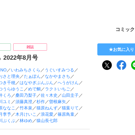
ト
コミック
雑誌
お気に入り
 2022年8月号
ONO
／
いわみちさくら
／
うぐいすみつる
／
おさと理央
／
たぁぽん
／
なかやまさち
／
つき千穂
／
はなやぎぶんぶん
／
へうがけん
／
つうらゆうこ
／
めで鯛
／
ラクトいちご
／
井くろ
／
桑田乃梨子
／
佐々木史
／
山田圭子
／
川ユミ
／
須藤真澄
／
杉作
／
曽根麻矢
／
原ななこ
／
竹本泉
／
猫原ねんず
／
猫葉りて
／
月李予
／
木月けいこ
／
浪花愛
／
篠原鳥童
／
川ぶくぶ
／
林ゆめ
／
猿山長七郎