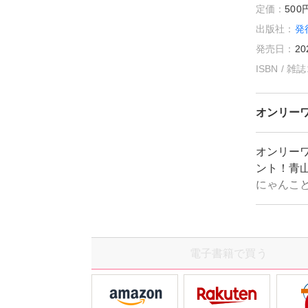
定価：
50
出版社：
発
発売日：
20
ISBN / 
オンリー
オンリー
ント！青
にゃんこと
ント♪ 
こ、「マ
「ふしぎ
「モモ不
電子書籍で買う
日」猫原