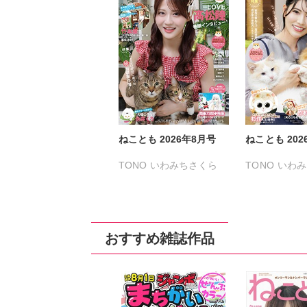
ねことも 2026年8月号
ねことも 202
TONO
いわみちさくら
TONO
いわみ
うぐいすみつる
うぐいすみつ
おおさと理央
きょめを
おおさと理央
たぁぽん
ただまさひろ
たぁぽん
ただ
おすすめ雑誌作品
なかやまさち
なかやまさち
なつき千穂
なつき千穂
へ
はなやぎぶんぶん
まつうらゆう
へうがけん
ラクトいちご