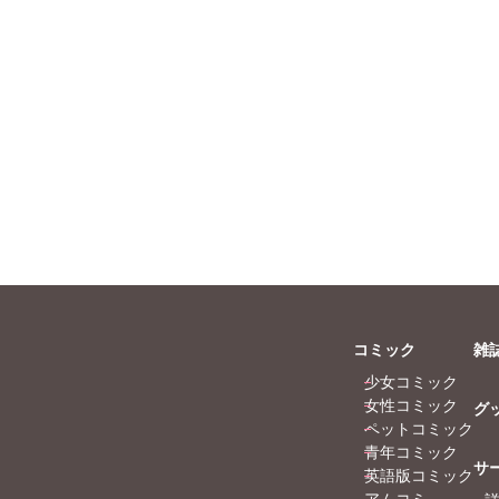
伊織もえ
田所あずさ
うつのみやとおる
マツヤマイカ
コミック
雑
少女コミック
女性コミック
グ
ペットコミック
青年コミック
サ
英語版コミック