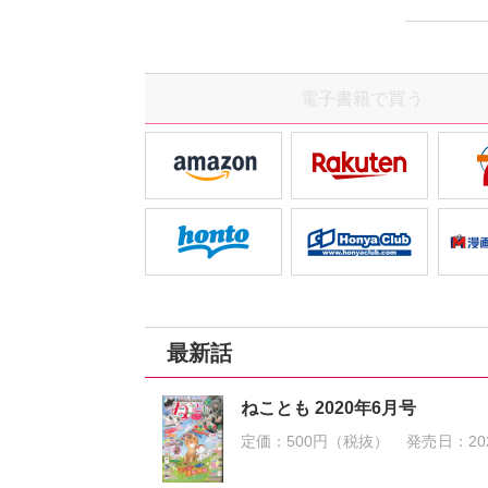
ー」、ま
チ・ねこ
ん★
電子書籍で買う
最新話
ねことも 2020年6月号
定価：
500円（税抜）
発売日：
20