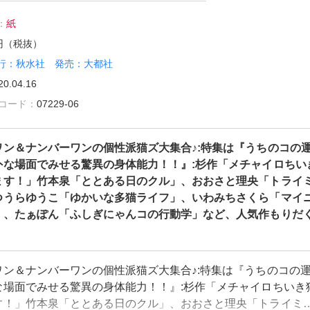
：
紙
0円（税抜）
行：秋水社 発売：大都社
20.04.16
雑誌コード：
07229-06
ワン＆ナンバーワンの個性派猫ズ大集合♪:特集は『うちのコの
外な場面でみせる驚異の身体能力！！』:杉作「メチャイロちい
ます！」竹本泉「ととある日のクル」、おおさと理央「トライ
つうらゆうこ「ゆかいな多猫ライフ」、いわみちさくら「マイ
」、たぁぽん「ふしぎにゃんコの行動学」など、人気作もりだ
ワン＆ナンバーワンの個性派猫ズ大集合♪:特集は『うちのコの
な場面でみせる驚異の身体能力！！』:杉作「メチャイロちいき
す！」竹本泉「ととある日のクル」、おおさと理央「トライミ