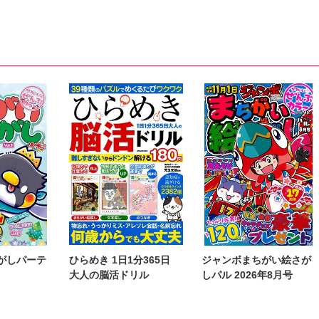
きょめを
おおさと理央
きょめを
おおさと理央
きょめを
まさひろ
たぁぽん
ただまさひろ
たぁぽん
ただまさひろ
なかやまさち
なかやまさち
うがけん
なつき千穂
へうがけん
なつき千穂
へうがけん
こ
めで鯛
まつうらゆうこ
めで鯛
まつうらゆうこ
めで鯛
鮎
ラクトいちご
鮎
ラクトいちご
鮎
友淀
永井くろ
九条友淀
永井くろ
九条友淀
梨子
熊沢楓
桑田乃梨子
熊沢楓
桑田乃梨子
はるか
佐々木史
若尾はるか
佐々木史
若尾はるか
友子
勝川ユミ
新子友子
勝川ユミ
新子友子
作
水田ムゲン
杉作
水田ムゲン
杉作
泉
曽根麻矢
竹本泉
曽根麻矢
竹本泉
原ねんず
渡辺ゆづる
猫原ねんず
渡辺ゆづる
猫原ねんず
李予
猫葉りて
美月李予
猫葉りて
美月李予
がしパーテ
ひらめき 1日1分365日
ジャンボまちがい絵さが
けいこ
福島正則
木月けいこ
福島正則
木月けいこ
大人の脳活ドリル
しパル 2026年8月号
慶子
浪花愛
フカザワナオコ
浪花愛
川中島みゆき
城れに
岡田純子
ハナキユウ
ねむまろみ
蛭塚都