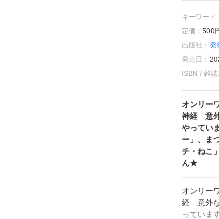
キーワード
定価：
50
出版社：
発
発売日：
20
ISBN / 
オンリー
神経 意
やってい
ー」、ま
チ・ねこ
ん★
オンリー
経 意外
っていま