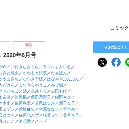
ト
コミック
雑誌
お気に入り
 2020年6月号
ONO
／
いわみちさくら
／
うぐいすみつる
／
おさと理央
／
かわもと尚夜
／
たぁぽん
／
かやまさち
／
なつき千穂
／
はなやぎぶんぶん
／
うがけん
／
まつうらゆうこ
／
めで鯛
／
クトいちご
／
鮎
／
永井くろ
／
吉田もげ
／
条友淀
／
熊沢楓
／
桑田乃梨子
／
紺野キタ
／
々木史
／
篠原烏童
／
若尾はるか
／
新子友子
／
田ムゲン
／
曽根麻矢
／
大原ななこ
／
竹本泉
／
辺ゆづる
／
猫原ねんず
／
猫葉りて
／
美月李予
／
月けいこ
／
浪花愛
／
スーザ