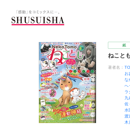
秋水社 公式コーポレートサイ
紙
ねことも
著者名：
T
お
な
へ
ラ
九
佐
水
渡
木