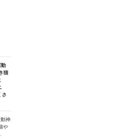
運動
き猫
ミ
ニ
くさ
運動神
猫や