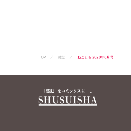
ねむまろみ
葉月秋子
髙松瞳
TOP
雑誌
ねことも 2020年6月号