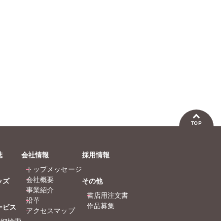
おおさ
たぁぽ
なかや
なつき
まつう
ラクト
永井く
熊沢楓
佐々木
勝川ユ
TOP
水田ム
曽根麻
誌
会社情報
採用情報
渡辺ゆ
トップメッセージ
猫葉り
会社概要
ッズ
その他
福島正
事業紹介
書店用注文書
浪花愛
沿革
作品募集
ービス
倉持明
アクセスマップ