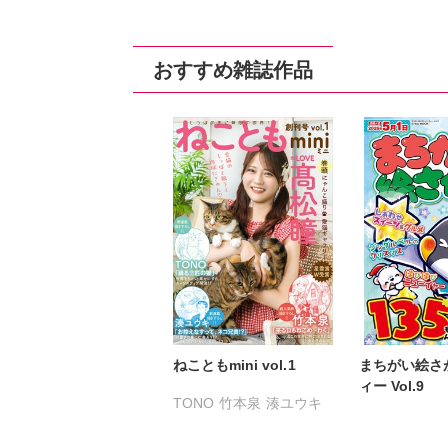
おおさと理央
きょめを
おおさと理央
たぁぽん
ただまさひろ
たぁぽん
ただ
おすすめ雑誌作品
なかやまさち
なかやまさち
なつき千穂
なつき千穂
へ
はなやぎぶんぶん
まつうらゆう
へうがけん
ラクトいちご
まつうらゆうこ
めで鯛
永井くろ
九条
ラクトいちご
鮎
熊沢楓
桑田乃
永井くろ
九条友淀
佐々木史
若尾
熊沢楓
桑田乃梨子
勝川ユミ
新子
佐々木史
若尾はるか
水田ムゲン
杉
勝川ユミ
新子友子
曽根麻矢
竹本
水田ムゲン
曽根麻矢
渡辺ゆづる
猫
竹本泉
渡辺ゆづる
猫葉りて
美月
ねこともmini vol.1
まちがい絵さ
猫原ねんず
猫葉りて
福島正則
木月
ィー Vol.9
TONO
竹本泉
湊ユウキ
美月李予
福島正則
浪花愛
佐々木
木月けいこ
浪花愛
ねむまろみ
高