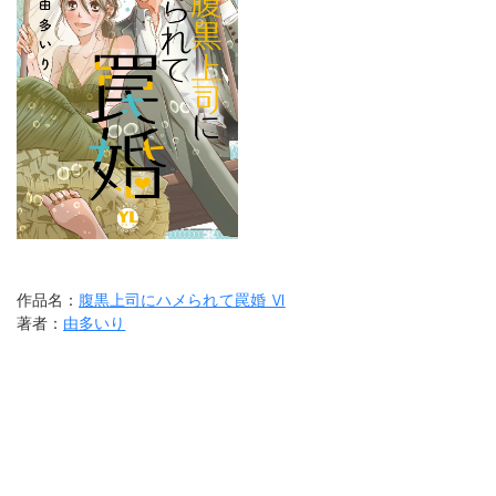
作品名：
腹黒上司にハメられて罠婚 Ⅵ
著者：
由多いり