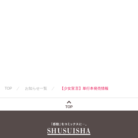
TOP
お知らせ一覧
【少女宣言】単行本発売情報
TOP