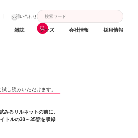
お問い合わせ
雑誌
グッズ
会社情報
採用情報
にて試し読みいただけます。
を試みるリルネットの前に、
イトルの30～35話を収録