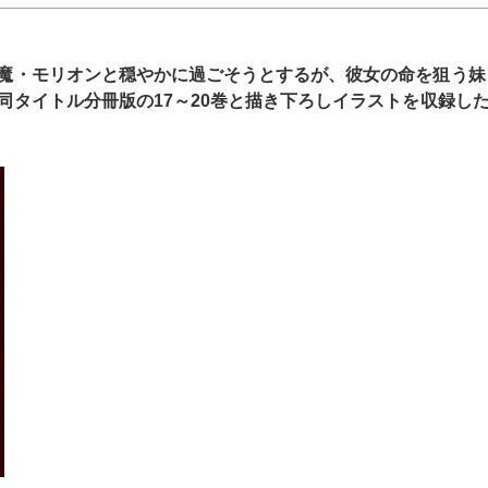
魔・モリオンと穏やかに過ごそうとするが、彼女の命を狙う妹
同タイトル分冊版の17～20巻と描き下ろしイラストを収録し