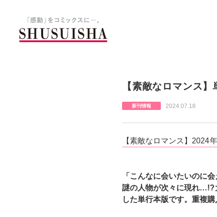
秋水社 公式コーポレートサイ
【素敵なロマンス】
2024.07.18
新刊情報
【素敵なロマンス】2024
「こんなに会いたいのに会
謎の人物が次々に現れ…!?
した単行本版です。重複購