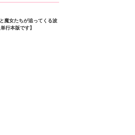
と魔女たちが追ってくる波
た単行本版です】