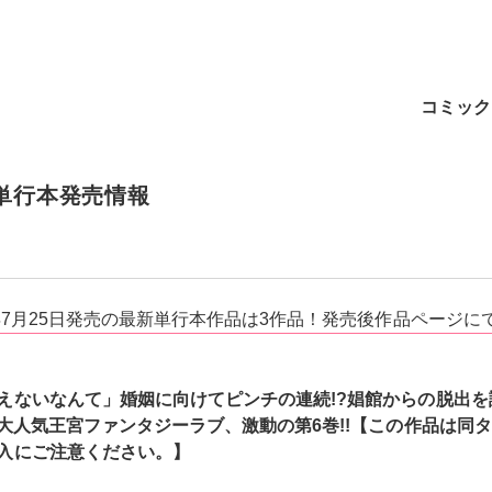
ト
コミック
単行本発売情報
年7月25日発売の最新単行本作品は3作品！発売後作品ページ
えないなんて」婚姻に向けてピンチの連続!?娼館からの脱出
大人気王宮ファンタジーラブ、激動の第6巻!!【この作品は同タ
入にご注意ください。】