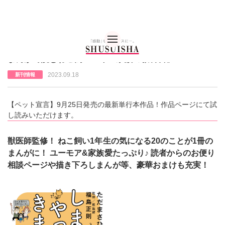
秋水社 公式コーポレー
【ペット宣言】単行本『しまちゃんがやってきました
まんがで読むねこ飼い１年生家族の教科書』
2023.09.18
新刊情報
【ペット宣言】9月25日発売の最新単行本作品！作品ページにて試
し読みいただけます。
獣医師監修！ ねこ飼い1年生の気になる20のことが1冊の
まんがに！ ユーモア&家族愛たっぷり♪ 読者からのお便り
相談ページや描き下ろしまんが等、豪華おまけも充実！