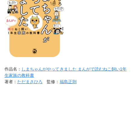
作品名：
しまちゃんがやってきました まんがで読むねこ飼い1年
生家族の教科書
著者：
ただまさひろ
監修：
福島正則