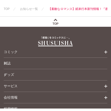
TOP
お知らせ一覧
【素敵なロマンス】紙単行本新刊情報！『逃
TOP
コミック
雑誌
少女コミック
グッズ
女性コミック
サービス
ペットコミック
会社情報
青年コミック
詳細検索
採用情報
英語版コミック
履歴
トップメッセージ