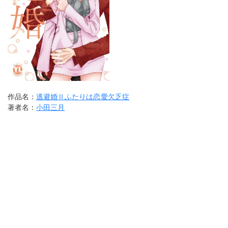
作品名：
逃避婚Ⅱふたりは恋愛欠乏症
著者名：
小田三月