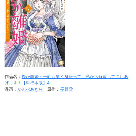
作品名：
授か離婚～一刻も早く身籠って、私から解放してさしあ
げます！【単行本版】4
漫画：
かんべあきら
原作：
長野雪