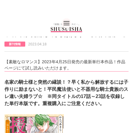
秋水社 公式コーポレー
【素敵なロマンス】単行本『授か離婚～一刻も早く身籠
って、私から解放してさしあげます！【単行本版】Ⅳ』
2023.04.18
新刊情報
【素敵なロマンス】2023年4月25日発売の最新単行本作品！作品
ページにて試し読みいただけます。
名家の騎士様と突然の縁談！？早く私から解放するには子
作りに励まないと！平民魔法使いと不器用な騎士貴族のス
レ違い夫婦ラブ☆ ※同タイトルの17話～23話を収録し
た単行本版です。重複購入にご注意ください。