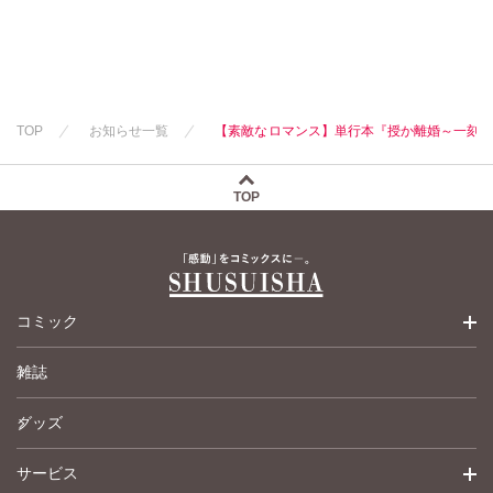
TOP
お知らせ一覧
【素敵なロマンス】単行本『授か離婚～一刻
TOP
コミック
雑誌
少女コミック
グッズ
女性コミック
サービス
ペットコミック