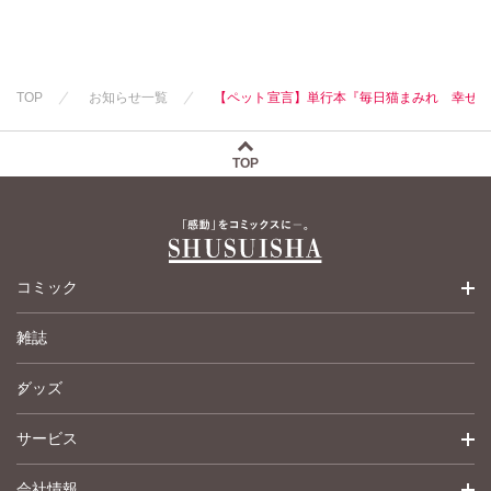
TOP
お知らせ一覧
【ペット宣言】単行本『毎日猫まみれ 幸せ
TOP
コミック
雑誌
少女コミック
グッズ
女性コミック
サービス
ペットコミック
会社情報
青年コミック
詳細検索