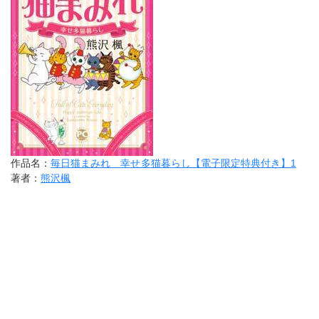
作品名：
毎日猫まみれ 幸せ多猫暮らし【電子限定特典付き】1
著者：
熊沢楓