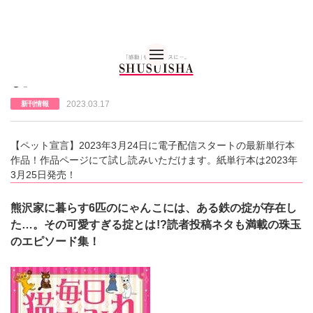
秋水社 公式コーポレー
【ペット宣言】単行本『毎日猫まみれ 幸せ多猫暮ら
し』
2023.03.17
新刊情報
【ペット宣言】2023年3月24日に電子配信スタートの最新単行本
作品！作品ページにて試し読みいただけます。紙単行本は2023年
3月25日発売！
熊沢家に暮らす6匹のにゃんこには、ある鉄の掟が存在し
た…。その可愛すぎる掟とは!?読者投稿ネタも満載の珠玉
のエピソード集！