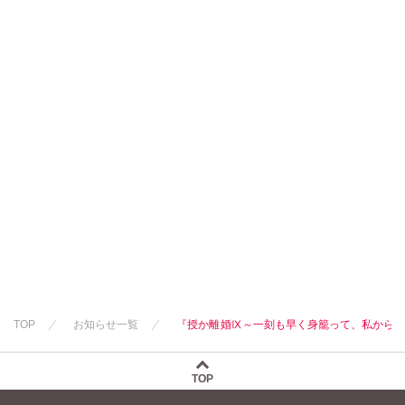
TOP
お知らせ一覧
『授か離婚Ⅸ～一刻も早く身籠って、私から
TOP