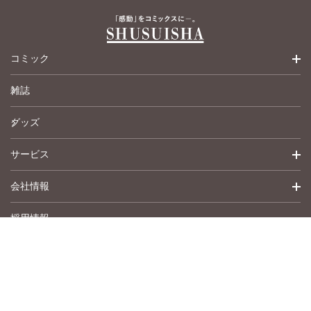
コミック
雑誌
少女コミック
グッズ
女性コミック
サービス
ペットコミック
会社情報
青年コミック
詳細検索
採用情報
英語版コミック
履歴
トップメッセージ
その他
アムコミ
会社概要
サポート
事業紹介
書店用注文書