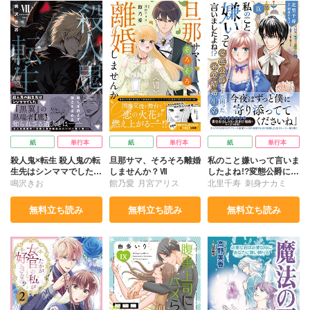
紙
単行本
紙
単行本
紙
単行本
殺人鬼×転生 殺人鬼の転
旦那サマ、そろそろ離婚
私のこと嫌いって言いま
生先はシンママでした
しませんか？Ⅶ
したよね!?変態公爵によ
Ⅶ
る困った溺愛結婚生活
鳴沢きお
館乃愛
月宮アリス
北里千寿
刺身ナカミ
Ⅸ
無料立ち読み
無料立ち読み
無料立ち読み