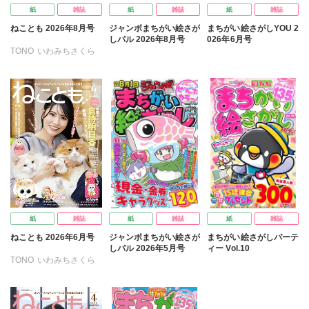
紙
雑誌
紙
雑誌
紙
雑誌
ねことも 2026年8月号
ジャンボまちがい絵さが
まちがい絵さがしYOU 2
しパル 2026年8月号
026年6月号
TONO
いわみちさくら
うぐいすみつる
おおさと理央
きょめを
たぁぽん
ただまさひろ
なかやまさち
なつき千穂
はなやぎぶんぶん
へうがけん
まつうらゆうこ
めで鯛
ラクトいちご
鮎
永井くろ
九条友淀
紙
雑誌
紙
雑誌
紙
雑誌
熊沢楓
桑田乃梨子
ねことも 2026年6月号
ジャンボまちがい絵さが
まちがい絵さがしパーテ
佐々木史
若尾はるか
しパル 2026年5月号
ィー Vol.10
勝川ユミ
新子友子
TONO
いわみちさくら
水田ムゲン
曽根麻矢
うぐいすみつる
竹本泉
渡辺ゆづる
おおさと理央
きょめを
猫原ねんず
猫葉りて
たぁぽん
ただまさひろ