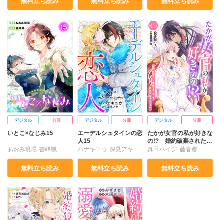
無料立ち読み
無料立ち読み
無料立ち読み
デジタル
分冊
デジタル
分冊
デジタル
分冊
いとこ×なじみ15
エーデルシュタインの恋
たかが女官の私が好きな
人15
の!? 婚約破棄された姫
様を差し置いて、結婚な
あおみ現場
書峰颯
ハナキユウ
深見アキ
真田ハイジ
藤春都
んてできません！15
無料立ち読み
無料立ち読み
無料立ち読み