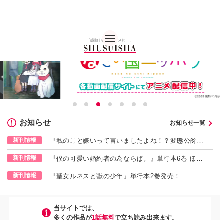
秋水社 公式コーポレー
お知らせ
お知らせ一覧
新刊情報
『私のこと嫌いって言いましたよね！？変態公爵に
よる困った溺愛結婚生活』単行本9巻 ほか発売！
新刊情報
『僕の可愛い婚約者の為ならば。』単行本6巻 ほか
発売！
新刊情報
『聖女ルネスと獣の少年』単行本2巻発売！
当サイトでは、
多くの作品が
1話無料
で⽴ち読み出来ます。