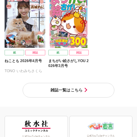
美月李予
福島正則
なかやまさち
木月けいこ
浪花愛
なつき千穂
へうがけん
ねむまろみ
葉月秋子
まつうらゆうこ
めで鯛
髙松瞳
ラクトいちご
鮎
永井くろ
九条友淀
熊沢楓
桑田乃梨子
佐々木史
若尾はるか
紙
雑誌
紙
雑誌
勝川ユミ
新子友子
ねことも 2026年4月号
まちがい絵さがしYOU 2
水田ムゲン
杉作
026年3月号
曽根麻矢
竹本泉
TONO
いわみちさくら
渡辺ゆづる
猫原ねんず
うぐいすみつる
猫葉りて
美月李予
おおさと理央
きょめを
雑誌一覧はこちら
福島正則
木月けいこ
たぁぽん
ただまさひろ
浪花愛
ねむまろみ
なかやまさち
倉持明日香
佐々木淳子
なつき千穂
へうがけん
まつうらゆうこ
めで鯛
ラクトいちご
鮎
永井くろ
九条友淀
熊沢楓
桑田乃梨子
公式YouTubeチャンネル
公式YouTubeチャンネル