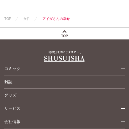
TOP
女性
アイダさんの幸せ
TOP
コミック
雑誌
少女コミック
グッズ
女性コミック
サービス
ペットコミック
会社情報
青年コミック
詳細検索