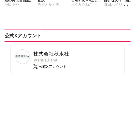
君の男【合冊版】
伝説
ミちゃん～私のキ
好きなの!? 婚約
樋口あや
みすとかすみ
おうみ☆ねこ
真田ハイジ
ャバ嬢体験記～
破棄された姫様を
【電子単行本版】
差し置いて、結婚
藤春都
6
なんてできませ
ん！【単行本版】
2【電子限定特典
付き】
公式Xアカウント
株式会社秋水社
@shusuisha
公式Xアカウント