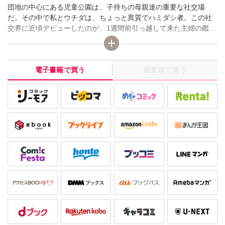
団地の中心にある児童公園は、子持ちの母親達の重要な社交場
だ。その中で私とウチダは、ちょっと異質でハミダシ者。この社
交界に近頃デビューしたのが、1週間前引っ越して来た主婦の鑑、
手作りの権化アイダさんである。子供の服も全て手作り。しかも
料理も上手いらしい。子どもの服を作るくらい主婦として当然。
最高の主婦になりたい。それが幸せ、と豪語するアイダさん。こ
電子書籍で買う
紙書籍で買う
ういう時、最低の主婦である私とウチダはトホホな気分である。
完璧な主婦だと感心していたら、アイダさんが家で倒れたとアイ
ダさんの子供が知らせて来た!? どうしたのかと思ったら、完璧な
主婦をやっているストレスで、昼から酒を飲んで泥酔したらし
い…!?