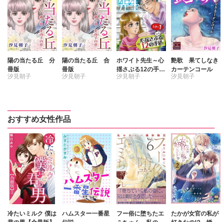
陽の当たる丘 分
陽の当たる丘 合
ホワイト先生～心
艶歌 果てしなき
冊版
冊版
揺さぶる12の手紙
カーテンコール
汐見朝子
汐見朝子
汐見朝子
汐見朝子
～ レター
おすすめ女性作品
冷たいミルク 僕は
ハムスター一番星
フー俗に堕ちたエ
たかが女官の私が