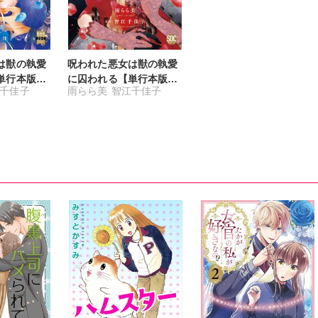
は獣の執愛
呪われた悪女は獣の執愛
単行本版】
に囚われる【単行本版】
千佳子
雨らら美
智江千佳子
特典付き】
1【電子限定特典付き】