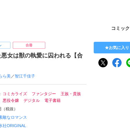
ト
コミック
ル
合冊
お気に入り
た悪女は獣の執愛に囚われる【合
らら美
／
智江千佳子
：
コミカライズ
ファンタジー
王族・貴族
悪役令嬢
デジタル
電子書籍
0円（税抜）
素敵なロマンス
水社ORIGINAL