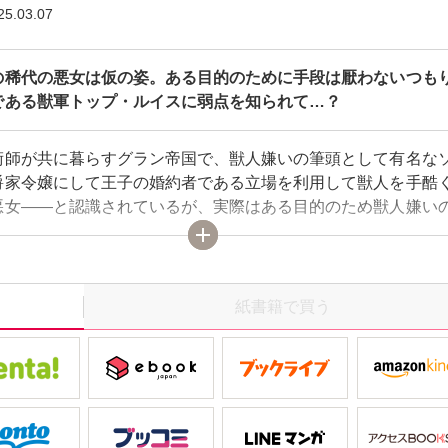
25.03.07
の稀代の悪女は仮の姿。ある目的のために手段は厭わないつも
である獣軍トップ・ルイスに弱点を知られて…？
術師が共に暮らすグラン帝国で、獣人嫌いの筆頭として有名な
爵家令嬢にして王子の婚約者である立場を利用して獣人を手酷
悪女――と認識されているが、実際はある目的のため獣人嫌い
いるだけ。目的のためなら手段は厭わないつもりだったが、天
トップのルイス・ブラッドによっていつも計画を狂わされてば
らにソフィアは『獣人』に触れられない呪いを抱えていたが、
状況から呪いが発現し!?身を焦がすような熱さに見舞われるな
紙書籍で買う
めようとルイスが接触してきて…？【本作品は、同タイトル1～
た合冊版です。重複購入にご注意ください。】