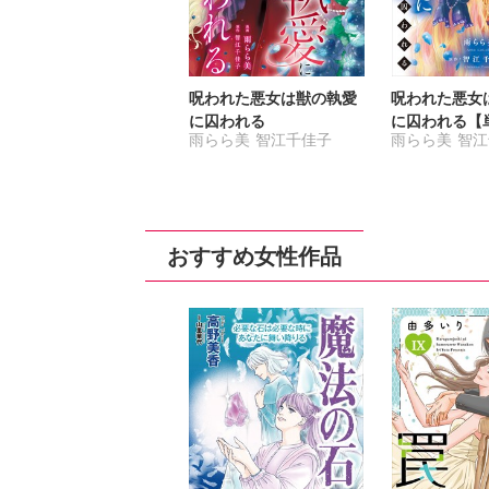
呪われた悪女は獣の執愛
呪われた悪女
に囚われる
に囚われる【
雨らら美
智江千佳子
雨らら美
智江
2【電子限定
おすすめ女性作品