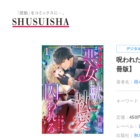
秋水社 公式コーポレートサイ
デジタ
呪われ
冊版】
著者名：
雨
キーワード
定価：
45
レーベル：
出版社：
秋