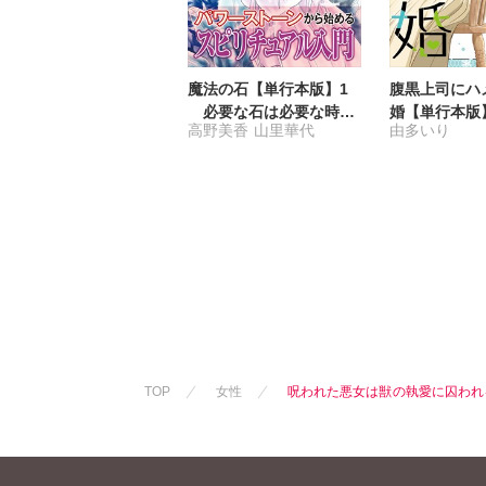
魔法の石【単行本版】1
腹黒上司にハ
必要な石は必要な時に
婚【単行本版
高野美香
山里華代
由多いり
あなたに舞い降りる
店限定特典付
TOP
女性
呪われた悪女は獣の執愛に囚われ