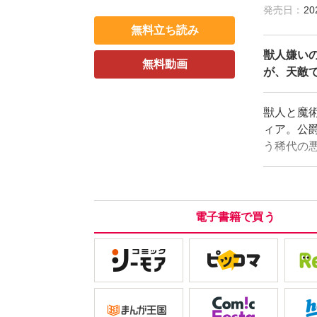
発売日：
20
無料立ち読み
獣人嫌い
無料動画
が、天敵
獣人と魔
ィア。公
う稀代の
リをして
ある獣軍
いた。さ
を得ない
電子書籍で買う
呪いを鎮
を収録し