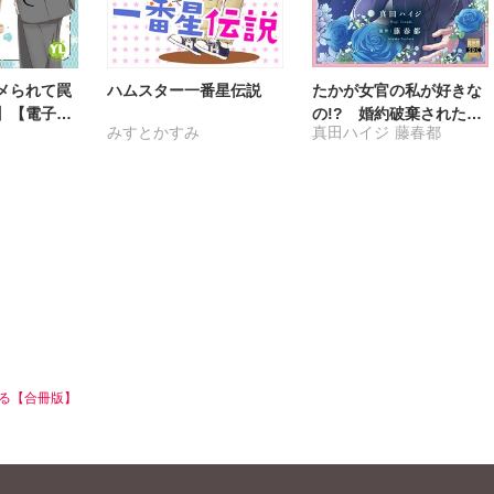
メられて罠
ハムスター一番星伝説
たかが女官の私が好きな
】【電子書
の!? 婚約破棄された姫
みすとかすみ
真田ハイジ
藤春都
き】9
様を差し置いて、結婚な
んてできません！【単行
本版】2【電子限定特典
付き】
る【合冊版】