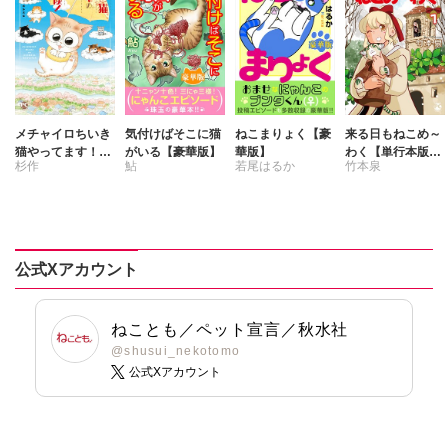
なつき千穂
なかやまさち
はなやぎぶんぶ
なつき千穂
ん
はなやぎぶんぶ
へうがけん
ん
まつうらゆうこ
へうがけん
めで鯛
まつうらゆうこ
メチャイロちいき
気付けばそこに猫
ねこまりょく【豪
来る日もねこめ～
ラクトいちご
鮎
めで鯛
猫やってます！4
がいる【豪華版】
華版】
わく【単行本版】
杉作
鮎
若尾はるか
竹本泉
ちいき猫メチャの
1【電子書店限定
永井くろ
ラクトいちご
鮎
ほんわか大冒険！
特典付き】
九条友淀
熊沢楓
永井くろ
桑田乃梨子
九条友淀
熊沢楓
佐々木史
桑田乃梨子
鯖虎クロ
佐々木史
公式Xアカウント
篠原烏童
篠原烏童
若尾はるか
若尾はるか
ねことも／ペット宣言／秋水社
勝川ユミ
勝川ユミ
@shusui_nekotomo
新子友子
新子友子
公式Xアカウント
水田ムゲン
杉作
水田ムゲン
杉作
曽根麻矢
竹本泉
曽根麻矢
渡辺ゆづる
大原ななこ