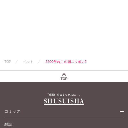
猫原ねんず
竹本泉
猫葉りて
渡辺ゆづる
美月李予
猫原ねんず
福島正則
猫葉りて
木月けいこ
美月李予
浪花愛
福島正則
木月けいこ
浪花愛
TOP
ペット
2200年ねこの国ニッポン2
TOP
コミック
雑誌
少女コミック