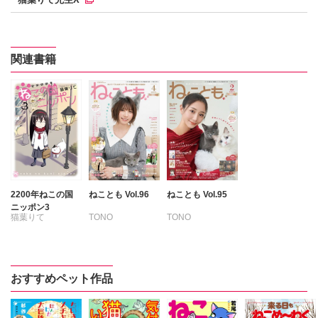
関連書籍
2200年ねこの国
ねことも Vol.96
ねことも Vol.95
ニッポン3
猫葉りて
TONO
TONO
いわみちさくら
いわみちさくら
うぐいすみつる
うぐいすみつる
おおさと理央
おおさと理央
おすすめペット作品
たぁぽん
さわらやく
ただまさひろ
たぁぽん
なかやまさち
ただまさひろ