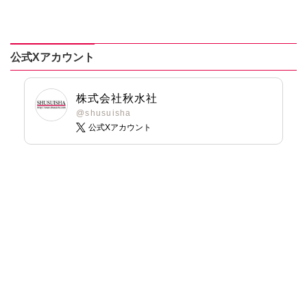
を差し置いて、結
冊版】
司だなんて聞いて
藤春都
婚なんてできませ
ません！【合冊
ん！
版】
公式Xアカウント
株式会社秋水社
@shusuisha
公式Xアカウント