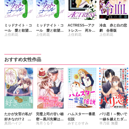
ミッドナイト・コ
ミッドナイト・コ
ACTRESS―アク
冷血 赤と白の悲
ール 愛と欲望の
ール 愛と欲望の
トレス― 死を演
劇 合冊版
上住莉花
上住莉花
上住莉花
上住莉花
悲劇 合冊版
悲劇 分冊版
じる女 合冊版
おすすめ女性作品
たかが女官の私が
完璧上司の甘い秘
ハムスター一番星
パリ恋！～勢いで
好きなの!? 2 婚
密～黒川先輩はオ
伝説
一線を越えたダサ
真田ハイジ
海月うる子
みすとかすみ
羊乃栞
無憂
約破棄された姫様
カン力高め～【合
眼鏡、京都の御曹