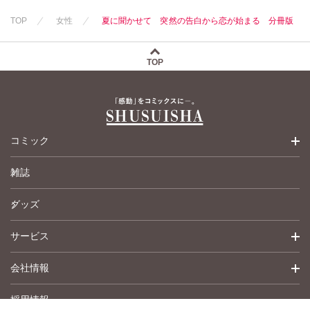
TOP
女性
夏に聞かせて 突然の告白から恋が始まる 分冊版
TOP
コミック
雑誌
少女コミック
グッズ
女性コミック
サービス
ペットコミック
会社情報
青年コミック
詳細検索
採用情報
英語版コミック
履歴
トップメッセージ