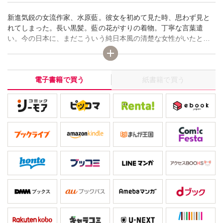
新進気鋭の女流作家、水原藍。彼女を初めて見た時、思わず見と
れてしまった。長い黒髪。藍の花がすりの着物。丁寧な言葉遣
い。今の日本に、まだこういう純日本風の清楚な女性がいたとは
感動だ!! 編集長をしている父親から使い走りと彼女のお守りを頼
まれた嗣人。上京し独り暮らし、友達もいない藍を心配している
らしい。今時の大学の女のコにうんざりしていた嗣人は喜んで引
電子書籍で買う
紙書籍で買う
き受ける。早速、資料本を届けに藍の家を訪れると玄関に大きな
セールスマンお断りの貼り紙が。あの彼女じゃ無理もない。イン
ターホンが無いので何回も呼び掛けると家の奥からもの凄い足音
が!? 乱暴に扉が開くとトレーナーとジーパン、髪を無造作に結
び、度の強い眼鏡を掛けた藍が!?「うるさーい!! その貼り紙が見え
ないの!! 女の独り暮らしだと思って甘く見んじゃないわよ!!」と大
声でまくしたてる!! その手には鍋に入ったラーメン!? 嗣人を見て
驚き鍋を落とす。鍋ごと食ってたわけだ。資料本を渡して帰ろう
とすると藍のお腹が大きな音を。昨夜は夕食も取らずに寝てしま
ったのでラーメンが一番手っ取り早いと思って、としどろもどろ
に説明する。結局、嗣人が朝ご飯を作る。手持無沙汰になった藍
は煙草を一服。呆れる嗣人に編集長には言わないでくれと頼む
藍。そんな事はしないが、この落差はあんまりだ。そういえば藍
が描く中年男は、まるで親父そのもの。まさか…!?