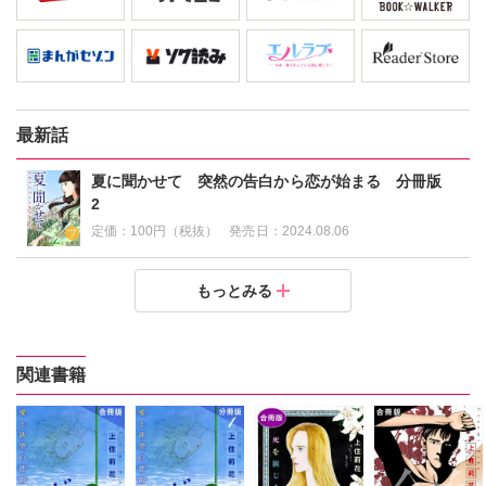
最新話
夏に聞かせて 突然の告白から恋が始まる 分冊版
2
定価：
100円（税抜）
発売日：
2024.08.06
夏に聞かせて 突然の告白から恋が始まる 分冊版1
もっとみる
定価：
100円（税抜）
発売日：
2024.08.06
関連書籍