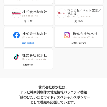
佐々木史
若尾はるか
勝川ユミ
新子友子
ねことも／ペット宣言／
株式会社秋水社
秋水社
水田ムゲン
杉作
@shusuisha
@shusui_nekotomo
曽根麻矢
竹本泉
公式X
公式X
渡辺ゆづる
猫原ねんず
猫葉りて
美月李予
株式会社秋水社
株式会社秋水社
福島正則
木月けいこ
@Shusuisha
shusuishaofficial
浪花愛
佐々木慶子
公式Facebook
公式Instagram
ねむまろみ
高城れに
株式会社秋水社
@shusuisha_comic
公式TikTok
株式会社秋水社は、
テレビ神奈川制作の地域情報バラエティ番組
『猫のひたいほどワイド』スペシャルスポンサー
として番組を応援しています。