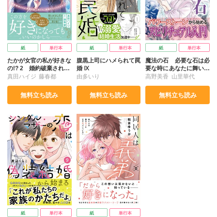
紙
単行本
紙
単行本
紙
単行本
たかが女官の私が好きな
腹黒上司にハメられて罠
魔法の石 必要な石は必
の!? 2 婚約破棄された
婚 Ⅸ
要な時にあなたに舞い降
姫様を差し置いて、結婚
りる
真田ハイジ
藤春都
由多いり
高野美香
山里華代
なんてできません！
無料立ち読み
無料立ち読み
無料立ち読み
紙
単行本
紙
単行本