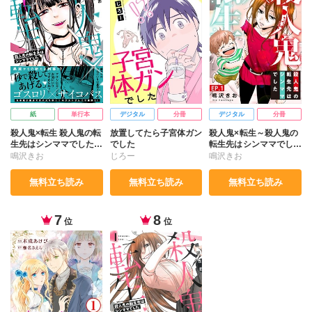
紙
単行本
デジタル
分冊
デジタル
分冊
殺人鬼×転生 殺人鬼の転
放置してたら子宮体ガン
殺人鬼×転生～殺人鬼の
生先はシンママでした
でした
転生先はシンママでした
Ⅵ
～
鳴沢きお
じろー
鳴沢きお
無料立ち読み
無料立ち読み
無料立ち読み
7
8
位
位