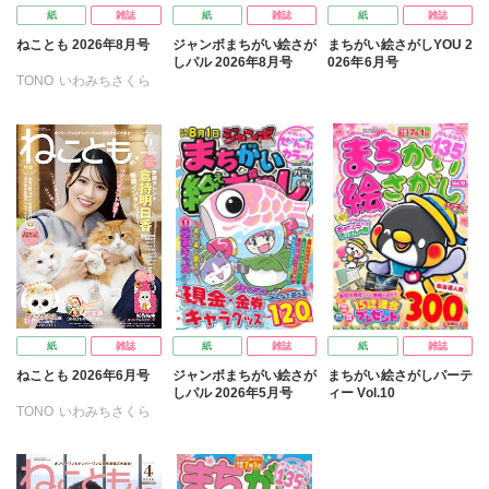
紙
雑誌
紙
雑誌
紙
雑誌
ねことも 2026年8月号
ジャンボまちがい絵さが
まちがい絵さがしYOU 2
しパル 2026年8月号
026年6月号
TONO
いわみちさくら
うぐいすみつる
おおさと理央
きょめを
たぁぽん
ただまさひろ
なかやまさち
なつき千穂
はなやぎぶんぶん
へうがけん
まつうらゆうこ
めで鯛
ラクトいちご
鮎
永井くろ
九条友淀
紙
雑誌
紙
雑誌
紙
雑誌
熊沢楓
桑田乃梨子
ねことも 2026年6月号
ジャンボまちがい絵さが
まちがい絵さがしパーテ
佐々木史
若尾はるか
しパル 2026年5月号
ィー Vol.10
勝川ユミ
新子友子
TONO
いわみちさくら
水田ムゲン
曽根麻矢
うぐいすみつる
竹本泉
渡辺ゆづる
おおさと理央
きょめを
猫原ねんず
猫葉りて
たぁぽん
ただまさひろ