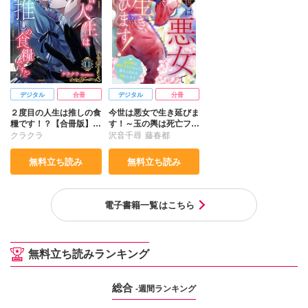
デジタル
合冊
デジタル
分冊
２度目の人生は推しの食
今世は悪女で生き延びま
糧です！？【合冊版】1
す！～玉の輿は死亡フラ
1
グなので、落ちこぼれを
クラクラ
沢音千尋
藤春都
婿にします～35
無料立ち読み
無料立ち読み
電子書籍一覧はこちら
無料立ち読みランキング
総合
-週間ランキング