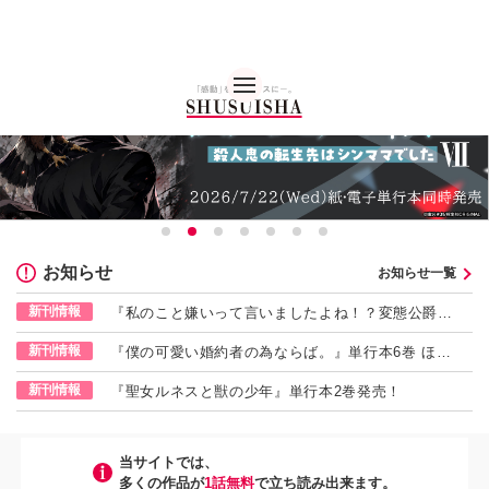
秋水社 公式コーポレー
お知らせ
お知らせ一覧
新刊情報
『私のこと嫌いって言いましたよね！？変態公爵に
よる困った溺愛結婚生活』単行本9巻 ほか発売！
新刊情報
『僕の可愛い婚約者の為ならば。』単行本6巻 ほか
発売！
新刊情報
『聖女ルネスと獣の少年』単行本2巻発売！
当サイトでは、
多くの作品が
1話無料
で⽴ち読み出来ます。