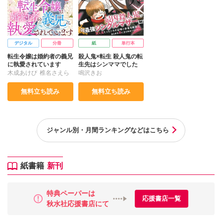
デジタル
分冊
紙
単行本
転生令嬢は婚約者の義兄
殺人鬼×転生 殺人鬼の転
に執愛されています
生先はシンママでした
木成あけび
椎名さえら
鳴沢きお
無料立ち読み
無料立ち読み
ジャンル別・⽉間ランキングなどはこちら
紙書籍
新刊
特典ペーパーは
応援書店一覧
秋水社応援書店にて