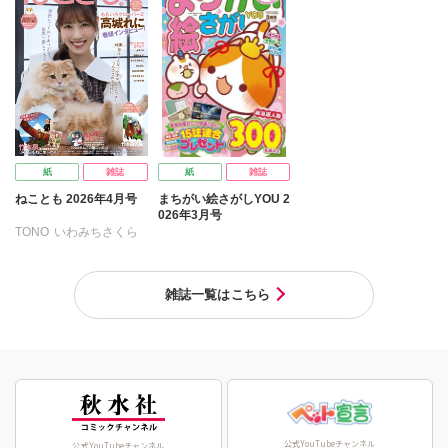
美月李予
福島正則
なかやまさち
木月けいこ
浪花愛
なつき千穂
へうがけん
ねむまろみ
葉月秋子
まつうらゆうこ
めで鯛
髙松瞳
ラクトいちご
鮎
永井くろ
九条友淀
熊沢楓
桑田乃梨子
佐々木史
若尾はるか
紙
雑誌
紙
雑誌
勝川ユミ
新子友子
ねことも 2026年4月号
まちがい絵さがしYOU 2
水田ムゲン
杉作
026年3月号
曽根麻矢
竹本泉
TONO
いわみちさくら
渡辺ゆづる
猫原ねんず
うぐいすみつる
猫葉りて
美月李予
おおさと理央
きょめを
雑誌一覧はこちら
福島正則
木月けいこ
たぁぽん
ただまさひろ
浪花愛
ねむまろみ
なかやまさち
倉持明日香
佐々木淳子
なつき千穂
へうがけん
まつうらゆうこ
めで鯛
ラクトいちご
鮎
永井くろ
九条友淀
熊沢楓
桑田乃梨子
公式YouTubeチャンネル
公式YouTubeチャンネル