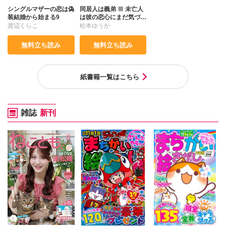
シングルマザーの恋は偽
同居人は義弟 Ⅲ 未亡人
装結婚から始まる9
は彼の恋心にまだ気づい
ていない
渡辺くらこ
松本ゆうか
無料立ち読み
無料立ち読み
紙書籍一覧はこちら
雑誌
新刊