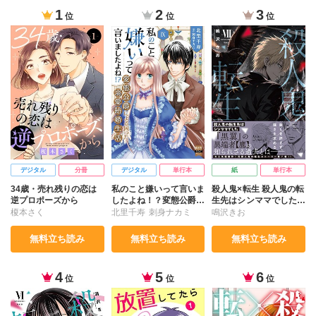
1
2
3
位
位
位
デジタル
分冊
デジタル
単行本
紙
単行本
34歳・売れ残りの恋は
私のこと嫌いって言いま
殺人鬼×転生 殺人鬼の転
逆プロポーズから
したよね！？変態公爵に
生先はシンママでした
よる困った溺愛結婚生活
Ⅶ
榎本さく
北里千寿
刺身ナカミ
鳴沢きお
【単行本版】【電子限定
特典付き】9
無料立ち読み
無料立ち読み
無料立ち読み
4
5
6
位
位
位