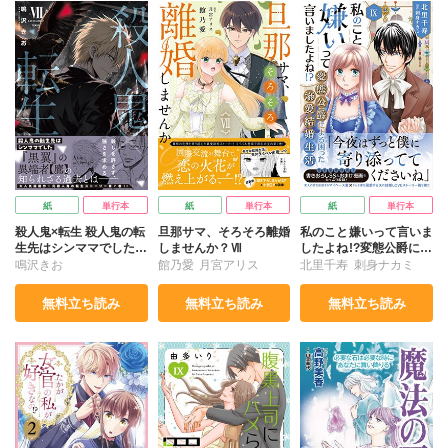
紙
単行本
紙
単行本
紙
単行本
殺人鬼×転生 殺人鬼の転
旦那サマ、そろそろ離婚
私のこと嫌いって言いま
生先はシンママでした
しませんか？Ⅶ
したよね!?変態公爵によ
Ⅶ
る困った溺愛結婚生活
鳴沢きお
館乃愛
月宮アリス
北里千寿
刺身ナカミ
Ⅸ
無料立ち読み
無料立ち読み
無料立ち読み