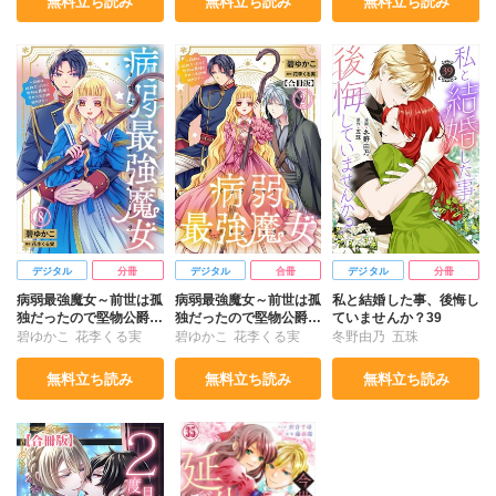
無料立ち読み
無料立ち読み
無料立ち読み
デジタル
分冊
デジタル
合冊
デジタル
分冊
病弱最強魔女～前世は孤
病弱最強魔女～前世は孤
私と結婚した事、後悔し
独だったので堅物公爵様
独だったので堅物公爵様
ていませんか？39
と幸せ人生計画始めます
と幸せ人生計画始めます
碧ゆかこ
花李くる実
碧ゆかこ
花李くる実
冬野由乃
五珠
～8
～【合冊版】2
無料立ち読み
無料立ち読み
無料立ち読み