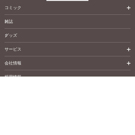
コミック
雑誌
少女コミック
グッズ
女性コミック
サービス
ペットコミック
会社情報
青年コミック
詳細検索
採用情報
英語版コミック
履歴
トップメッセージ
その他
アムコミ
会社概要
サポート
事業紹介
書店用注文書
沿革
作品募集
お問い合わせ
Copyright © Shusuisha inc. All Rights Reserved.
アクセスマップ
プライバシーポリシー