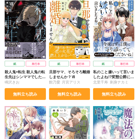
紙
単行本
紙
単行本
紙
単行本
殺人鬼×転生 殺人鬼の転
旦那サマ、そろそろ離婚
私のこと嫌いって言いま
生先はシンママでした
しませんか？Ⅶ
したよね!?変態公爵によ
Ⅶ
る困った溺愛結婚生活
鳴沢きお
館乃愛
月宮アリス
北里千寿
刺身ナカミ
Ⅸ
無料立ち読み
無料立ち読み
無料立ち読み