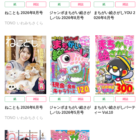
紙
雑誌
紙
雑誌
紙
雑誌
ねことも 2026年8月号
ジャンボまちがい絵さが
まちがい絵さがしYOU 2
しパル 2026年8月号
026年6月号
TONO
いわみちさくら
うぐいすみつる
おおさと理央
きょめを
たぁぽん
ただまさひろ
なかやまさち
なつき千穂
はなやぎぶんぶん
へうがけん
まつうらゆうこ
めで鯛
ラクトいちご
鮎
永井くろ
九条友淀
紙
雑誌
紙
雑誌
紙
雑誌
熊沢楓
桑田乃梨子
ねことも 2026年6月号
ジャンボまちがい絵さが
まちがい絵さがしパーテ
佐々木史
若尾はるか
しパル 2026年5月号
ィー Vol.10
勝川ユミ
新子友子
TONO
いわみちさくら
水田ムゲン
曽根麻矢
うぐいすみつる
竹本泉
渡辺ゆづる
おおさと理央
きょめを
猫原ねんず
猫葉りて
たぁぽん
ただまさひろ