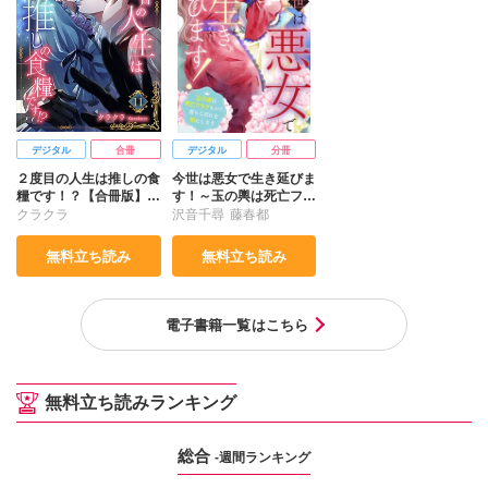
デジタル
合冊
デジタル
分冊
２度目の人生は推しの食
今世は悪女で生き延びま
糧です！？【合冊版】1
す！～玉の輿は死亡フラ
1
グなので、落ちこぼれを
クラクラ
沢音千尋
藤春都
婿にします～35
無料立ち読み
無料立ち読み
電子書籍一覧はこちら
無料立ち読みランキング
総合
-週間ランキング