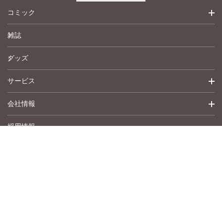
コミック
雑誌
少女コミック
グッズ
女性コミック
サービス
ペットコミック
会社情報
青年コミック
詳細検索
採用情報
英語版コミック
履歴
トップメッセージ
その他
アムコミ
会社概要
サポート
事業紹介
書店用注文書
沿革
作品募集
お問い合わせ
Copyright © Shusuisha inc. All Rights Reserved.
アクセスマップ
プライバシーポリシー