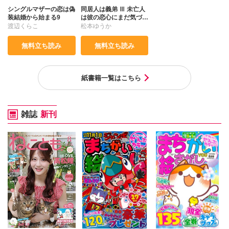
シングルマザーの恋は偽
同居人は義弟 Ⅲ 未亡人
装結婚から始まる9
は彼の恋心にまだ気づい
ていない
渡辺くらこ
松本ゆうか
無料立ち読み
無料立ち読み
紙書籍一覧はこちら
雑誌
新刊