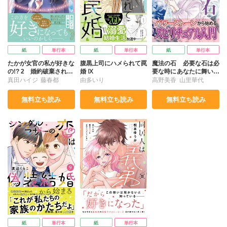
紙
単行本
紙
単行本
紙
単行本
たかが女官の私が好きな
腹黒上司にハメられて罠
魔法の石 必要な石は必
の!? 2 婚約破棄された
婚 Ⅸ
要な時にあなたに舞い降
姫様を差し置いて、結婚
りる
真田ハイジ
藤春都
由多いり
高野美香
山里華代
なんてできません！
無料立ち読み
無料立ち読み
無料立ち読み
紙
単行本
紙
単行本