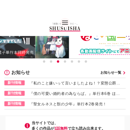
秋水社 公式コーポレー
お知らせ
お知らせ一覧
新刊情報
『私のこと嫌いって言いましたよね！？変態公爵に
よる困った溺愛結婚生活』単行本9巻 ほか発売！
新刊情報
『僕の可愛い婚約者の為ならば。』単行本6巻 ほか
発売！
新刊情報
『聖女ルネスと獣の少年』単行本2巻発売！
当サイトでは、
多くの作品が
1話無料
で⽴ち読み出来ます。