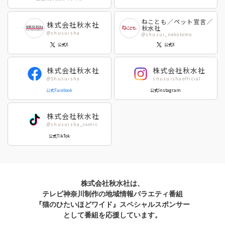
佐々木史
若尾はるか
勝川ユミ
新子友子
ねことも／ペット宣言／
株式会社秋水社
秋水社
水田ムゲン
杉作
@shusuisha
@shusui_nekotomo
曽根麻矢
竹本泉
公式X
公式X
渡辺ゆづる
猫原ねんず
猫葉りて
美月李予
株式会社秋水社
株式会社秋水社
福島正則
木月けいこ
@Shusuisha
shusuishaofficial
浪花愛
佐々木慶子
公式Facebook
公式Instagram
ねむまろみ
高城れに
株式会社秋水社
@shusuisha_comic
公式TikTok
株式会社秋水社は、
テレビ神奈川制作の地域情報バラエティ番組
『猫のひたいほどワイド』スペシャルスポンサー
として番組を応援しています。