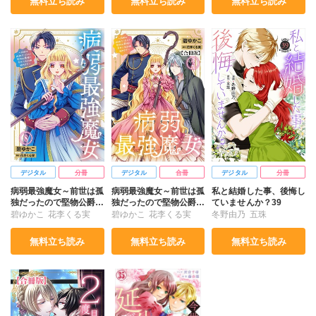
無料立ち読み
無料立ち読み
無料立ち読み
デジタル
分冊
デジタル
合冊
デジタル
分冊
病弱最強魔女～前世は孤
病弱最強魔女～前世は孤
私と結婚した事、後悔し
独だったので堅物公爵様
独だったので堅物公爵様
ていませんか？39
と幸せ人生計画始めます
と幸せ人生計画始めます
碧ゆかこ
花李くる実
碧ゆかこ
花李くる実
冬野由乃
五珠
～8
～【合冊版】2
無料立ち読み
無料立ち読み
無料立ち読み