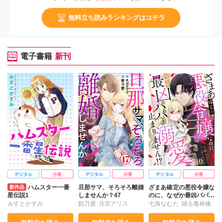
無料立ち読みランキングはコチラ
電子書籍
新刊
デジタル
分冊
デジタル
分冊
デジタル
分冊
ハムスター一番
旦那サマ、そろそろ離婚
ざまあ確定の悪役令嬢な
新作品
星伝説1
しませんか？47
のに、なぜか最凶パパた
ちの溺愛が止まりませ
みすとかすみ
館乃愛
月宮アリス
七海なむた
踊る毒林檎
ん！？10