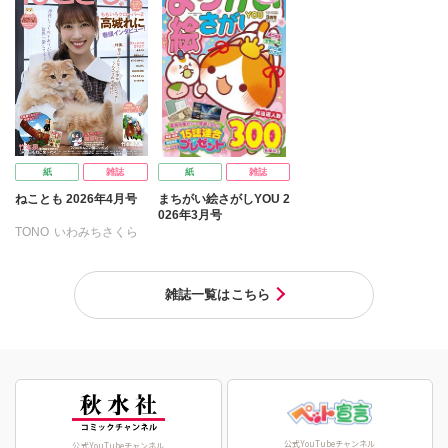
美月李予
福島正則
なかやまさち
木月けいこ
浪花愛
なつき千穂
へうがけん
ねむまろみ
葉月秋子
まつうらゆうこ
めで鯛
髙松瞳
ラクトいちご
鮎
永井くろ
九条友淀
熊沢楓
桑田乃梨子
佐々木史
若尾はるか
紙
雑誌
紙
雑誌
勝川ユミ
新子友子
ねことも 2026年4月号
まちがい絵さがしYOU 2
水田ムゲン
杉作
026年3月号
曽根麻矢
竹本泉
TONO
いわみちさくら
渡辺ゆづる
猫原ねんず
うぐいすみつる
猫葉りて
美月李予
おおさと理央
きょめを
雑誌一覧はこちら
福島正則
木月けいこ
たぁぽん
ただまさひろ
浪花愛
ねむまろみ
なかやまさち
倉持明日香
佐々木淳子
なつき千穂
へうがけん
まつうらゆうこ
めで鯛
ラクトいちご
鮎
永井くろ
九条友淀
熊沢楓
桑田乃梨子
公式YouTubeチャンネル
公式YouTubeチャンネル