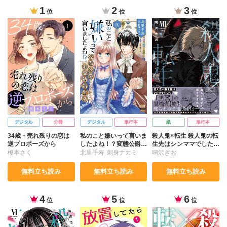
1
2
3
位
位
位
デジタル
分冊
デジタル
単行本
紙
単行本
34歳・売れ残りの恋は
私のこと嫌いって言いま
殺人鬼×転生 殺人鬼の転
逆プロポーズから
したよね！？変態公爵に
生先はシンママでした
よる困った溺愛結婚生活
Ⅶ
榎本さく
北里千寿
刺身ナカミ
鳴沢きお
【単行本版】【電子限定
特典付き】9
無料立ち読み
無料立ち読み
無料立ち読み
4
5
6
位
位
位