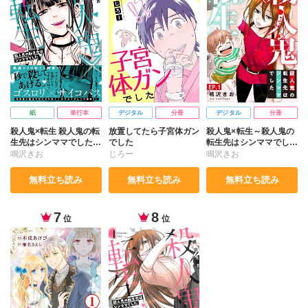
紙
単行本
デジタル
分冊
デジタル
分冊
殺人鬼×転生 殺人鬼の転
放置してたら子宮体ガン
殺人鬼×転生～殺人鬼の
生先はシンママでした
でした
転生先はシンママでした
Ⅵ
～
鳴沢きお
じろー
鳴沢きお
無料立ち読み
無料立ち読み
無料立ち読み
7
8
位
位