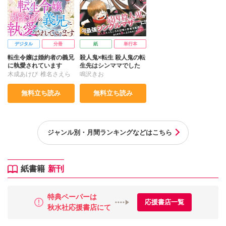
デジタル
分冊
紙
単行本
転生令嬢は婚約者の義兄
殺人鬼×転生 殺人鬼の転
に執愛されています
生先はシンママでした
木成あけび
椎名さえら
鳴沢きお
無料立ち読み
無料立ち読み
ジャンル別・⽉間ランキングなどはこちら
紙書籍
新刊
特典ペーパーは
応援書店一覧
秋水社応援書店にて