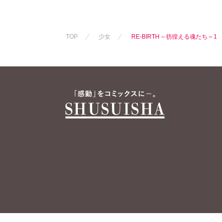
TOP
少女
RE-BIRTH～彷徨える魂たち～1