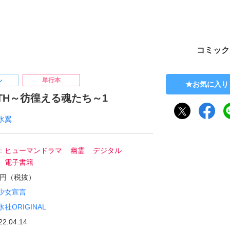
ト
コミック
ル
単行本
お気に入り
IRTH～彷徨える魂たち～1
水翼
：
ヒューマンドラマ
幽霊
デジタル
電子書籍
00円（税抜）
少女宣言
水社ORIGINAL
22.04.14