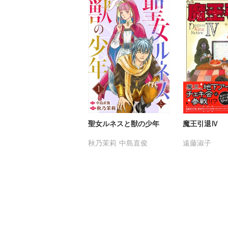
聖女ルネスと獣の少年
魔王引退Ⅳ
秋乃茉莉
中島直俊
遠藤淑子