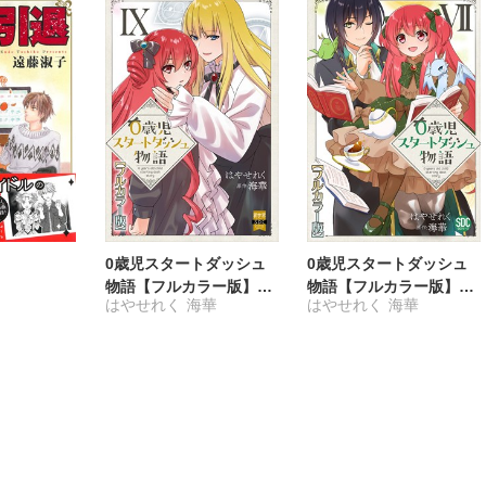
0歳児スタートダッシュ
0歳児スタートダッシュ
物語【フルカラー版】
物語【フルカラー版】
はやせれく
海華
はやせれく
海華
【単行本版】IX
【単行本版】VII