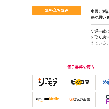
無料立ち読み
幽霊と対
練や思い
交通事故
を取り戻
えている
ある幽霊
たちと残
か！？
電子書籍で買う