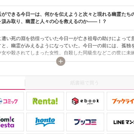
話ができる今日一は、何かを伝えようと次々と現れる幽霊たち
を汲み取り、幽霊と人々の心を救えるのか――！？
に遭い死の淵を彷徨っていた今日一が亡き祖母の助けによって
すと、幽霊がみえるようになっていた。今日一の前には、孤独
少女や殺されてしまった女性、自殺した同級生などこの世に未
たちが次々と現れる。それぞれの思いを受け取った今日一は、
された人々の心を救い、魂を無事にあの世へ送ることができる
紙書籍で買う