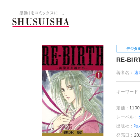
秋水社 公式コーポレートサイ
デジタ
RE-B
著者名：
速
キーワード
定価：
11
レーベル：
出版社：
秋
発売日：
20