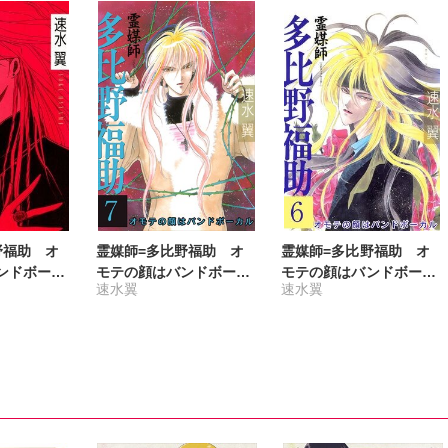
野福助 オ
霊媒師=多比野福助 オ
霊媒師=多比野福助 オ
ンドボーカ
モテの顔はバンドボーカ
モテの顔はバンドボーカ
速水翼
速水翼
ル7
ル6