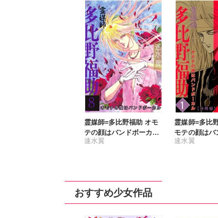
霊媒師=多比野福助 オモ
霊媒師=多比
テの顔はバンドボーカル
モテの顔はバ
速水翼
速水翼
8
ル【分冊版】
おすすめ少女作品