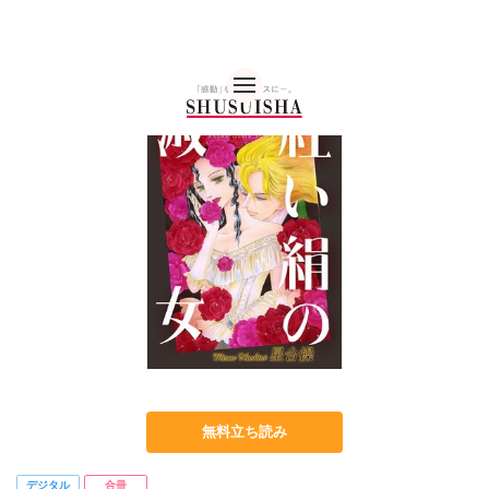
秋水社 公式コーポレー
無料立ち読み
デジタル
合冊