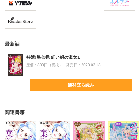
最新話
特選!星合操 紅い絹の淑女1
定価：
800円（税抜）
発売日：
2020.02.18
無料立ち読み
関連書籍