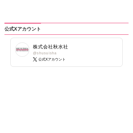
定特典付き】9
【単行本版】7
山里華代
公式Xアカウント
株式会社秋水社
@shusuisha
公式Xアカウント