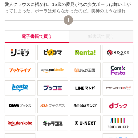
愛人クラウスに招かれ、15歳の夢見がちの少女ポーラは舞い上が
ってしまった。ポーラは知らなかったのだ。美神のような憧れの
人たちが、永遠の夜を生きるヴァンパイアだったとは…! 妖しくも
麗しい2人にポーラは囚われて…!?全2話収録。※単話配信もして
おります。重複購入にご注意下さい。
電子書籍で買う
紙書籍で買う