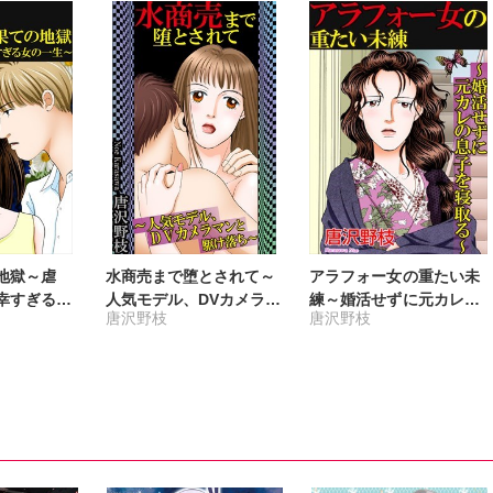
地獄～虐
水商売まで堕とされて～
アラフォー女の重たい未
幸すぎる女
人気モデル、DVカメラマ
練～婚活せずに元カレの
唐沢野枝
唐沢野枝
ンと駆け落ち～
息子を寝取る～