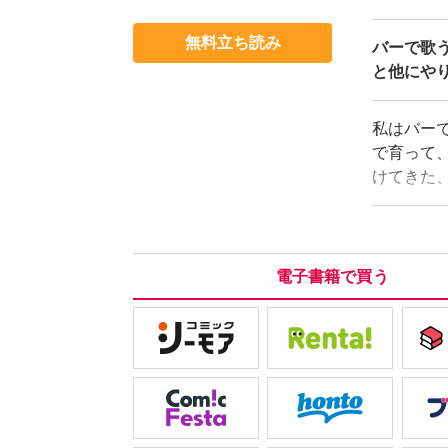
無料立ち読み
バーで歌
と他にや
私はバー
で育って
けてきた
の?｣―
い……身
の?
電子書籍で買う