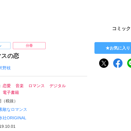
ト
コミック
ル
分冊
お気に入り
マスの恋
沢野枝
：
恋愛
音楽
ロマンス
デジタル
電子書籍
0円（税抜）
素敵なロマンス
水社ORIGINAL
19.10.01