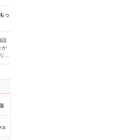
もっ
施設
をか
ない
れな
言う