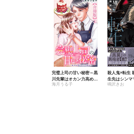
完璧上司の甘い秘密～黒
殺人鬼×転生 
川先輩はオカン力高め～
生先はシンマ
海月うる子
鳴沢きお
【合冊版】