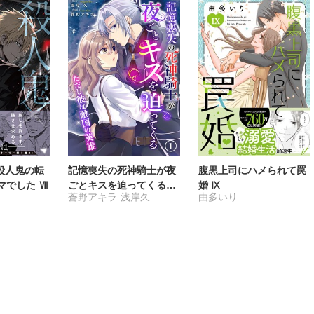
殺人鬼の転
記憶喪失の死神騎士が夜
腹黒上司にハメられて罠
マでした Ⅶ
ごとキスを迫ってくる～
婚 Ⅸ
蒼野アキラ
浅岸久
由多いり
ただし彼は敵国の英雄～