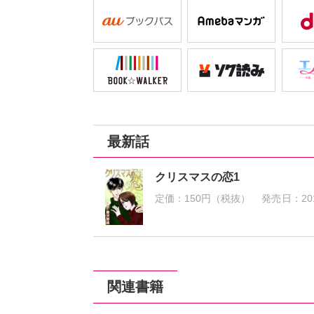
最新話
クリスマスの恋1
定価：
150円（税抜）
発売日：
20
関連書籍