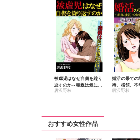
被虐児はなぜ自傷を繰り
婚活の果ての
返すのか～毒親は気にも
待、横領、不
唐沢野枝
唐沢野枝
留めない～
の一生～
おすすめ女性作品