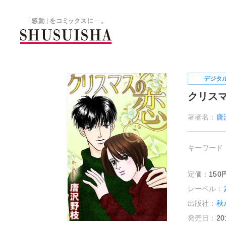
秋水社 公式コーポレートサイ
デジタ
クリス
著者名：
唐
キーワード
定価：
15
レーベル：
出版社：
秋
発売日：
20