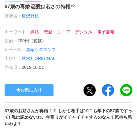
67歳の再婚 恋愛は若さの特権!?
著者名：
唐沢野枝
キーワード：
嫁姑
恋愛
シニア
デジタル
電子書籍
定価：
200円（税抜）
レーベル：
素敵なロマンス
出版社：
秋水社ORIGINAL
発売日：
2019.10.01
お気に入り
67歳のお姑さんが再婚！？ しかも相手は10コも年下の57歳ですっ
て! 私は認めないわ、年寄りがイチャイチャするのなんて気持ち悪
いわよ!!