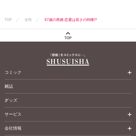
TOP
女性
67歳の再婚 恋愛は若さの特権!?
TOP
コミック
雑誌
少女コミック
グッズ
女性コミック
サービス
ペットコミック
会社情報
青年コミック
詳細検索