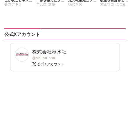
士が夜ごとキスを
一線を越えたダサ
鬼の転生先はシン
破棄を目論みまし
蒼野アキラ
羊乃栞
無憂
鳴沢きお
紫正ワコ
ほづみ
迫ってくる～ただ
眼鏡、京都の御曹
ママでした Ⅶ
たが、陛下にはお
し彼は敵国の英雄
司だなんて聞いて
見通しだったよう
浅岸久
～
ません！【合冊
です
版】
公式Xアカウント
株式会社秋水社
@shusuisha
公式Xアカウント