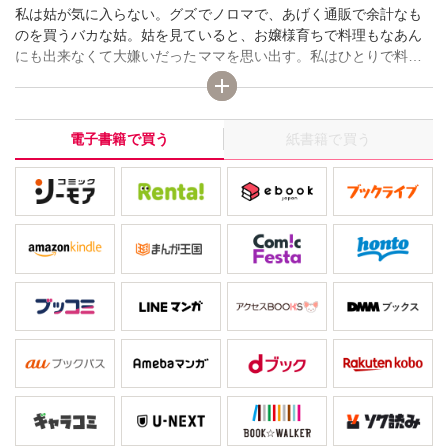
私は姑が気に入らない。グズでノロマで、あげく通販で余計なも
のを買うバカな姑。姑を見ていると、お嬢様育ちで料理もなあん
にも出来なくて大嫌いだったママを思い出す。私はひとりで料理
でも何でも出来るのに、どうしてこの人たちは何も出来ないのか
しら!! なんてイライラしながらてんぷらを揚げていたら、ちょっ
と目を離した隙に、火事!? この私が失敗なんて!?
電子書籍で買う
紙書籍で買う