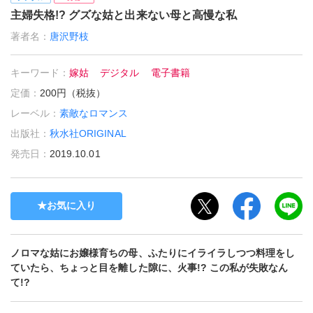
主婦失格!? グズな姑と出来ない母と高慢な私
著者名：
唐沢野枝
キーワード：
嫁姑
デジタル
電子書籍
定価：
200円（税抜）
レーベル：
素敵なロマンス
出版社：
秋水社ORIGINAL
発売日：
2019.10.01
お気に入り
ノロマな姑にお嬢様育ちの母、ふたりにイライラしつつ料理をし
ていたら、ちょっと目を離した隙に、火事!? この私が失敗なん
て!?