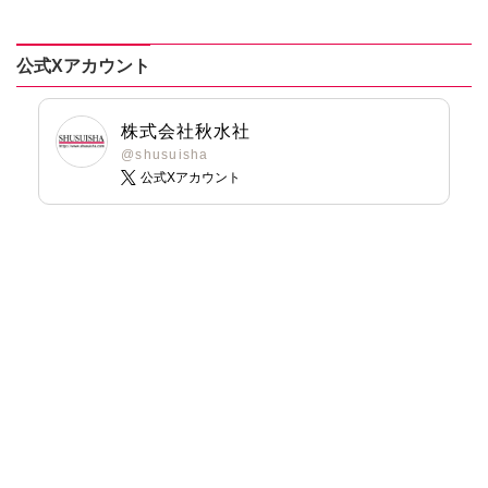
ん！【単行本版】
2【電子限定特典
付き】
公式Xアカウント
株式会社秋水社
@shusuisha
公式Xアカウント