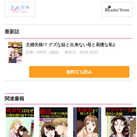
最新話
主婦失格!? グズな姑と出来ない母と高慢な私1
定価：
200円（税抜）
発売日：
2019.10.01
無料立ち読み
関連書籍