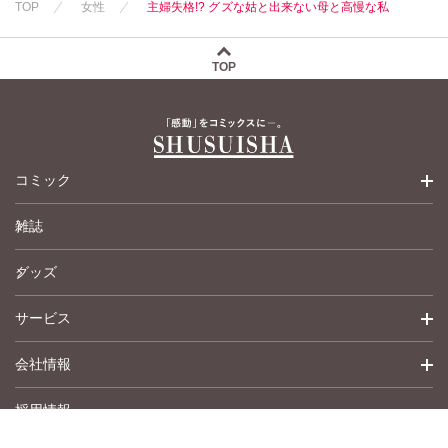
TOP
女性
主婦失格!? グズな姑と出来ない母と高慢な私
TOP
コミック
雑誌
少女コミック
グッズ
女性コミック
サービス
ペットコミック
会社情報
青年コミック
詳細検索
採用情報
英語版コミック
履歴
トップメッセージ