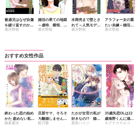
被虐児はなぜ自傷
婚活の果ての地獄
水商売まで堕とさ
アラフォー女の重
を繰り返すのか～
～虐待、横領、不
れて～人気モデ
たい未練～婚活せ
唐沢野枝
唐沢野枝
唐沢野枝
唐沢野枝
毒親は気にも留め
幸すぎる女の一生
ル、DVカメラマ
ずに元カレの息子
ない～
～
ンと駆け落ち～
を寝取る～
おすすめ女性作品
終わった恋の始め
旦那サマ、そろそ
たかが女官の私が
35歳失恋OLは22
かた 産めない私が
ろ離婚しません
好きなの!? 婚約
歳海野くんに溺愛
維眞蜜水
館乃愛
真田ハイジ
キグナステルコ
堕ちる恋 【合冊
か？Ⅶ
破棄された姫様を
されて困ってます
版】
差し置いて、結婚
【合冊版】
月宮アリス
藤春都
なんてできませ