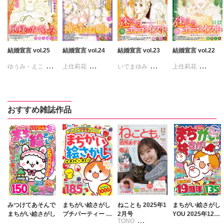
結婚宣言 vol.25
結婚宣言 vol.24
結婚宣言 vol.23
結婚宣言 vol.22
ゆうみ・えこ
上住莉花
いでまゆみ
上住莉花
上住莉花
姫野くみ
姫野くみ
姫野くみ
和田育子
おすすめ雑誌作品
みつけてあそんで
まちがい絵さがし
ねことも 2025年1
まちがい絵さがし
まちがい絵さがし
プチパーティー V
2月号
YOU 2025年12月
TONO
ol.4
号