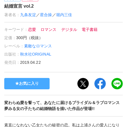
結婚宣言 vol.2
著者名：
九条友淀
／
星合操
／
堀内三佳
キーワード：
恋愛
ロマンス
デジタル
電子書籍
定価：
300円（税抜）
レーベル：
素敵なロマンス
出版社：
秋水社ORIGINAL
発売日：
2019.04.22
お気に入り
変わらぬ愛を誓って、あなたに届けるブライダル＆ラブロマンス
夢みる女の子たちの結婚物語を描いた作品が登場!!
素直になれない乙女たちの秘密の恋。私は上浦さんの愛人になり