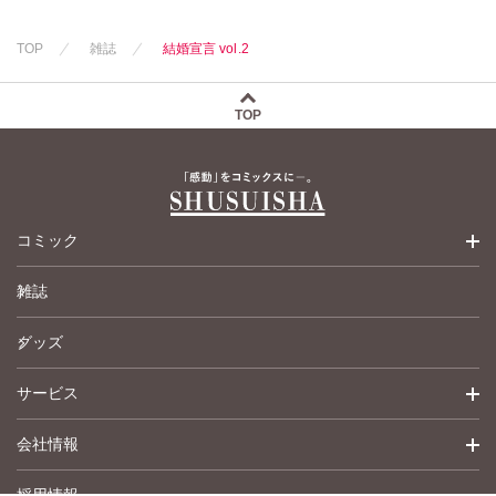
水田ムゲン
杉作
曽根麻矢
竹本泉
TOP
雑誌
結婚宣言 vol.2
渡辺ゆづる
猫原ねんず
猫葉りて
TOP
美月李予
福島正則
木月けいこ
浪花愛
川中島みゆき
コミック
ねむまろみ
蛭塚都
雑誌
少女コミック
田所あずさ
マツヤマイカ
グッズ
女性コミック
サービス
ペットコミック
会社情報
青年コミック
詳細検索
採用情報
英語版コミック
履歴
トップメッセージ