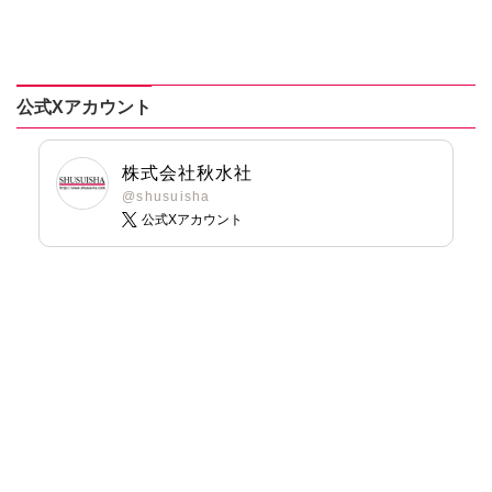
いわみちさくら
うぐいすみつる
おおさと理央
きょめを
公式Xアカウント
たぁぽん
ただまさひろ
なかやまさち
株式会社秋水社
なつき千穂
@shusuisha
公式Xアカウント
へうがけん
まつうらゆうこ
めで鯛
ラクトいちご
鮎
永井くろ
九条友淀
熊沢楓
桑田乃梨子
佐々木史
若尾はるか
勝川ユミ
新子友子