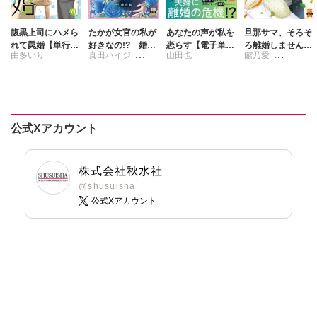
腹黒上司にハメら
たかが女官の私が
あなたの声が私を
旦那サマ、そろそ
れて罠婚【単行本
好きなの!? 婚約
恋らす【電子単行
ろ離婚しません
由多いり
真田ハイジ
山田也
館乃愛
版】【電子書店限
破棄された姫様を
本版】3
か？【単行本版】
定特典付き】9
差し置いて、結婚
【電子限定特典付
藤春都
月宮アリス
なんてできませ
き】7
ん！【単行本版】
2【電子限定特典
付き】
公式Xアカウント
株式会社秋水社
@shusuisha
公式Xアカウント