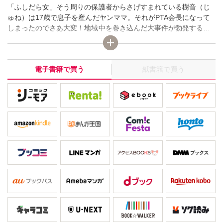
「ふしだら女」そう周りの保護者からさげすまれている樹音（じ
ゅね）は17歳で息子を産んだヤンママ。それがPTA会長になって
しまったのでさあ大変！地域中を巻き込んだ大事件が勃発する！
誰もやりたがらないPTA役職をあみだくじで決めたら会長が元
ヤンの僕のママになってしまった！ ゴミ清掃、登校班、交通誘
導、スポーツ大会…仕事は山のようにあるが、誰も手伝ってくれ
電子書籍で買う
紙書籍で買う
ない！ みんな僕のママが嫌いみたい…。でもママはめげなかっ
た！ 子供たちを集めてスポーツの指導を始めると少しづつ仲間
が増えて――。問題になっているPTAの一端を描く意欲作！！