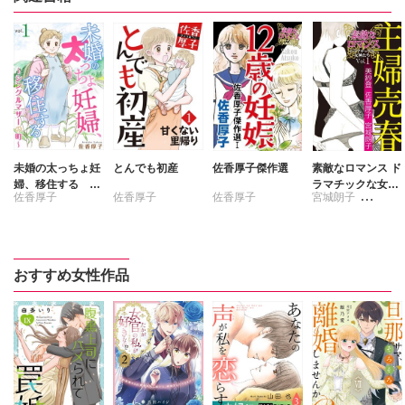
未婚の太っちょ妊
とんでも初産
佐香厚子傑作選
素敵なロマンス ド
婦、移住する ～
ラマチックな女神
佐香厚子
佐香厚子
佐香厚子
宮城朗子
シングルマザーの
たち
町～
佐香厚子
美紗登
おすすめ女性作品