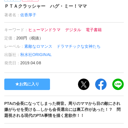
ＰＴＡクラッシャー ハグ・ミー！ママ
著者名：
佐香厚子
キーワード：
ヒューマンドラマ
デジタル
電子書籍
定価：
200円（税抜）
レーベル：
素敵なロマンス ドラマチックな女神たち
出版社：
秋水社ORIGINAL
発売日：
2019.04.08
お気に入り
PTAの会長になってしまった樹音。周りのママから目の敵にされ
嫌がらせを受ける…しかも会長選出には裏工作があった！？ 問
題視される現代のPTA事情を描く意欲作！！