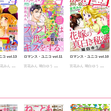
 vol.13
ロマンス・ユニコ vol.11
ロマンス・ユニコ vol.10
花みん
宮花みん
瑚白ゆう
宮花みん
瑚白ゆう
りと
斗田めぐみ
藍まりと
檀からん
斗田めぐみ