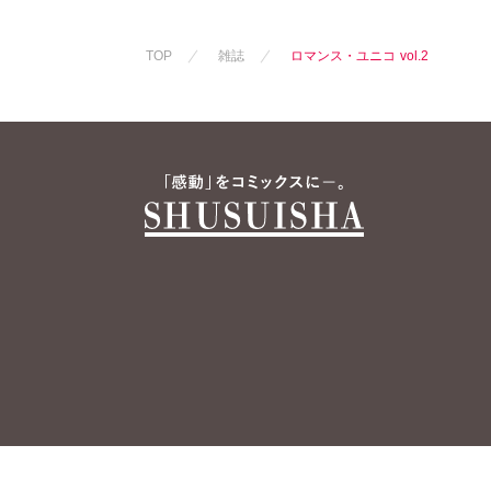
永井くろ
九条友淀
永井くろ
九
熊沢楓
桑田乃梨子
熊沢楓
桑田
TOP
雑誌
ロマンス・ユニコ vol.2
佐々木史
若尾はるか
佐々木史
若
勝川ユミ
新子友子
勝川ユミ
新
水田ムゲン
杉作
水田ムゲン
曽根麻矢
竹本泉
曽根麻矢
竹
渡辺ゆづる
猫原ねんず
渡辺ゆづる
猫葉りて
美月李予
猫葉りて
美
福島正則
木月けいこ
福島正則
木
浪花愛
ねむまろみ
浪花愛
谷夜