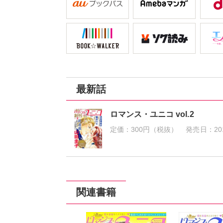
最新話
ロマンス・ユニコ vol.2
定価：
300円（税抜）
発売日：
20
関連書籍