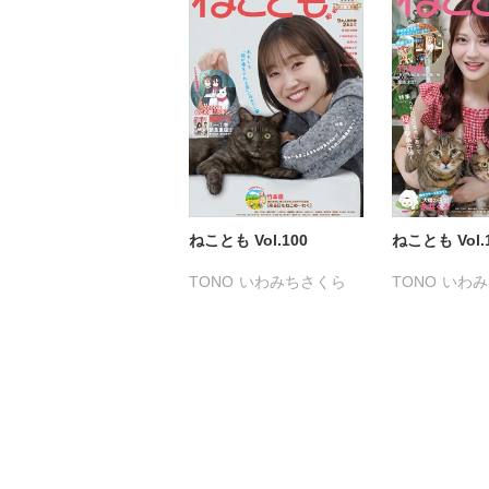
ねことも Vol.100
ねことも Vol.
TONO
いわみちさくら
TONO
いわみ
うぐいすみつる
うぐいすみつ
おおさと理央
きょめを
おおさと理央
たぁぽん
ただまさひろ
たぁぽん
た
なかやまさち
なかやまさち
なつき千穂
へうがけん
なつき千穂
まつうらゆうこ
めで鯛
まつうらゆう
ラクトいちご
鮎
ラクトいちご