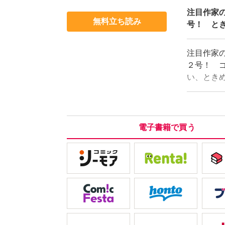
注目作家
無料立ち読み
号！ と
注目作家
２号！ 
い、とき
賊、女装
愛は永遠
電子書籍で買う