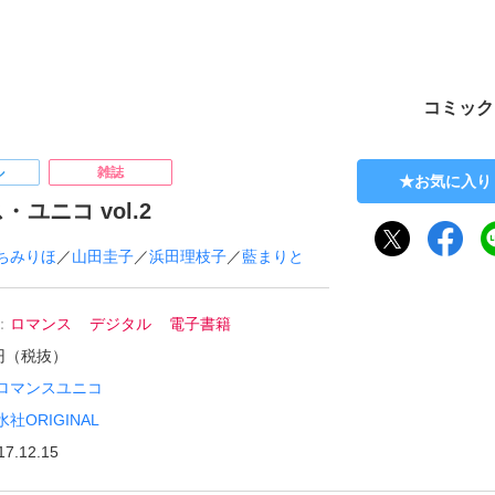
ト
コミック
ル
雑誌
お気に入り
・ユニコ vol.2
ちみりほ
／
山田圭子
／
浜田理枝子
／
藍まりと
：
ロマンス
デジタル
電子書籍
0円（税抜）
ロマンスユニコ
水社ORIGINAL
17.12.15