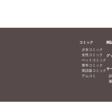
条友淀
乃梨子
尾はるか
子友子
杉作
本泉
コミック
雑
猫原ねんず
少女コミック
月李予
女性コミック
グ
月けいこ
ペットコミック
風
青年コミック
サ
英語版コミック
アムコミ