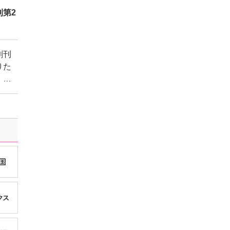
第2
創刊
りた
、盗
す！