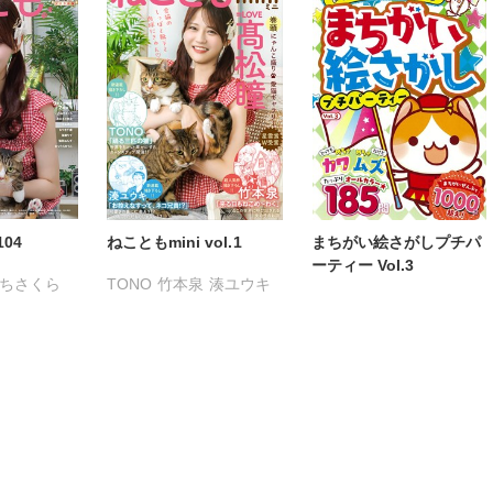
104
ねこともmini vol.1
まちがい絵さがしプチパ
ーティー Vol.3
ちさくら
TONO
竹本泉
湊ユウキ
る
きょめを
だまさひろ
へうがけん
こ
めで鯛
鮎