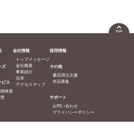
永井くろ
九条友淀
永井くろ
九条友淀
熊沢楓
桑田乃梨子
熊沢楓
桑田乃梨子
佐々木史
若尾はるか
佐々木史
若尾はるか
勝川ユミ
新子友子
勝川ユミ
新子友子
TOP
水田ムゲン
杉作
水田ムゲン
杉作
曽根麻矢
竹本泉
曽根麻矢
竹本泉
誌
会社情報
採用情報
渡辺ゆづる
猫原ねんず
渡辺ゆづる
猫原ねんず
トップメッセージ
猫葉りて
美月李予
猫葉りて
美月李予
会社概要
ッズ
その他
福島正則
木月けいこ
福島正則
木月けいこ
事業紹介
書店用注文書
浪花愛
ねむまろみ
浪花愛
ねむまろみ
沿革
作品募集
ービス
倉持明日香
佐々木淳子
アクセスマップ
詳細検索
履歴
サポート
お問い合わせ
プライバシーポリシー