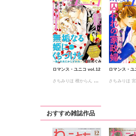
ロマンス・ユニコ vol.12
ロマンス・ユニコ
さちみりほ
檀からん
さちみりほ
宮
斗田めぐみ
藍まりと
瑚白ゆう
藍ま
おすすめ雑誌作品