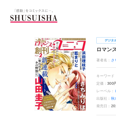
秋水社 公式コーポレートサイ
デジタ
ロマンス
著者名：
さ
キーワード
定価：
30
レーベル：
出版社：
秋
発売日：
20