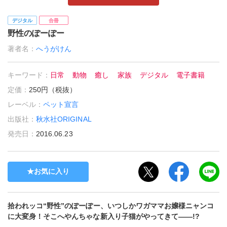
デジタル
合冊
野性のぽーぽー
著者名：
へうがけん
キーワード：
日常
動物
癒し
家族
デジタル
電子書籍
定価：
250円（税抜）
レーベル：
ペット宣言
出版社：
秋水社ORIGINAL
発売日：
2016.06.23
お気に入り
拾われッコ“野性”のぽーぽー、いつしかワガママお嬢様ニャンコ
に大変身！そこへやんちゃな新入り子猫がやってきて――!?