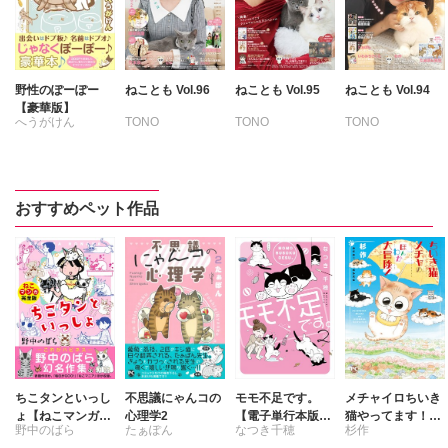
野性のぽーぽー
ねことも Vol.96
ねことも Vol.95
ねことも Vol.94
【豪華版】
へうがけん
TONO
TONO
TONO
いわみちさくら
いわみちさくら
いわみちさくら
うぐいすみつる
うぐいすみつる
うぐいすみつる
おおさと理央
おおさと理央
おおさと理央
おすすめペット作品
たぁぽん
さわらやく
きょめを
ただまさひろ
たぁぽん
たぁぽん
なかやまさち
ただまさひろ
ただまさひろ
なつき千穂
なかやまさち
なかやまさち
はなやぎぶんぶ
なつき千穂
なつき千穂
ん
はなやぎぶんぶ
はなやぎぶんぶ
へうがけん
ん
ん
まつうらゆうこ
へうがけん
へうがけん
めで鯛
まつうらゆうこ
まつうらゆうこ
ちこタンといっし
不思議にゃんコの
モモ不足です。
メチャイロちいき
ラクトいちご
鮎
めで鯛
めで鯛
ょ【ねこマンガ完
心理学2
【電子単行本版】
猫やってます！4
野中のばら
たぁぽん
なつき千穂
杉作
全版】
2
ちいき猫メチャの
永井くろ
ラクトいちご
鮎
ラクトいちご
鮎