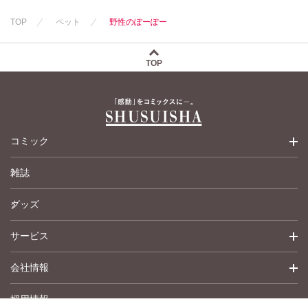
TOP
ペット
野性のぽーぽー
TOP
コミック
雑誌
少女コミック
グッズ
女性コミック
サービス
ペットコミック
会社情報
青年コミック
詳細検索
採用情報
英語版コミック
履歴
トップメッセージ