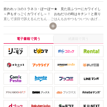
拾われッコのトラネコ・ぽーぽー★ 見た目ふつーにカワイイし
～声もすっごくカワイイし～！ おねだりの時はキチン！と座り
直して涙目で訴えるんだもん…ごはんもおやつもついついあげち
ゃう。過保護のせいで“野性”を忘れちゃったみたいなカノジョ、い
つしかワガママお嬢様に大変身！ 箱入りニャンコを満喫してい
たところに、ある日やんちゃな新入り子猫・月ちゃん（♂）がや
電子書籍で買う
紙書籍で買う
ってきて――!? 何度だまされたってかまわない！ 親バカっぷ
りノンストップのデレデレ日記★