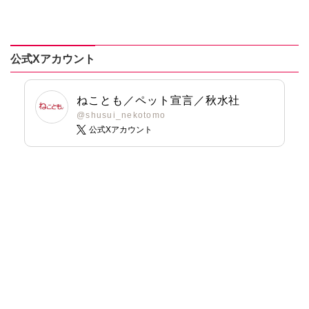
ほんわか大冒険！
九条友淀
熊沢楓
永井くろ
永井くろ
熊沢楓
桑田乃梨子
九条友淀
熊沢楓
桑田乃梨子
佐々木史
桑田乃梨子
佐々木史
鯖虎クロ
佐々木史
篠原烏童
公式Xアカウント
篠原烏童
篠原烏童
若尾はるか
若尾はるか
若尾はるか
勝川ユミ
ねことも／ペット宣言／秋水社
勝川ユミ
勝川ユミ
新子友子
@shusui_nekotomo
新子友子
新子友子
水田ムゲン
杉作
公式Xアカウント
水田ムゲン
杉作
水田ムゲン
杉作
曽根麻矢
曽根麻矢
竹本泉
曽根麻矢
大原ななこ
渡辺ゆづる
大原ななこ
竹本泉
猫原ねんず
竹本泉
渡辺ゆづる
猫葉りて
渡辺ゆづる
猫原ねんず
美月李予
猫原ねんず
猫葉りて
福島正則
猫葉りて
美月李予
木月けいこ
美月李予
福島正則
浪花愛
福島正則
木月けいこ
木月けいこ
浪花愛
浪花愛
四季アツキ