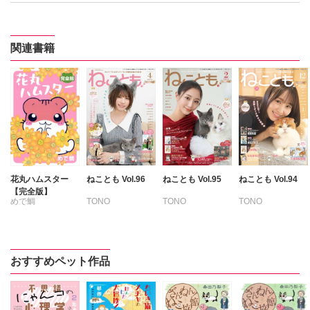
関連書籍
花丸ハムスター
ねことも Vol.96
ねことも Vol.95
ねことも Vol.94
【完全版】
めで鯛
TONO
TONO
TONO
いわみちさくら
いわみちさくら
いわみちさくら
うぐいすみつる
うぐいすみつる
うぐいすみつる
おおさと理央
おおさと理央
おおさと理央
おすすめペット作品
たぁぽん
さわらやく
きょめを
ただまさひろ
たぁぽん
たぁぽん
なかやまさち
ただまさひろ
ただまさひろ