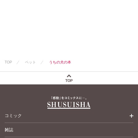
猫葉りて
渡辺ゆづる
猫原ねんず
美月李予
猫原ねんず
猫葉りて
福島正則
猫葉りて
美月李予
木月けいこ
美月李予
福島正則
浪花愛
福島正則
木月けいこ
木月けいこ
浪花愛
浪花愛
四季アツキ
TOP
ペット
うちの犬の本
TOP
コミック
雑誌
少女コミック