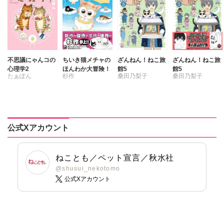
なつき千穂
なかやまさち
なかやまさち
はなやぎぶんぶ
なつき千穂
なつき千穂
ん
はなやぎぶんぶ
はなやぎぶんぶ
へうがけん
ん
ん
まつうらゆうこ
へうがけん
へうがけん
めで鯛
まつうらゆうこ
まつうらゆうこ
不思議にゃんコの
ちいき猫メチャの
ざんねん！ねこ旅
ざんねん！ねこ旅
ラクトいちご
鮎
めで鯛
めで鯛
心理学2
ほんわか大冒険！
館5
館5
たぁぽん
杉作
桑田乃梨子
桑田乃梨子
永井くろ
ラクトいちご
鮎
ラクトいちご
鮎
九条友淀
熊沢楓
永井くろ
永井くろ
熊沢楓
桑田乃梨子
九条友淀
熊沢楓
桑田乃梨子
佐々木史
桑田乃梨子
佐々木史
鯖虎クロ
佐々木史
篠原烏童
公式Xアカウント
篠原烏童
篠原烏童
若尾はるか
若尾はるか
若尾はるか
勝川ユミ
ねことも／ペット宣言／秋水社
勝川ユミ
勝川ユミ
新子友子
@shusui_nekotomo
新子友子
新子友子
水田ムゲン
杉作
公式Xアカウント
水田ムゲン
杉作
水田ムゲン
杉作
曽根麻矢
曽根麻矢
竹本泉
曽根麻矢
大原ななこ
渡辺ゆづる
大原ななこ
竹本泉
猫原ねんず
竹本泉
渡辺ゆづる