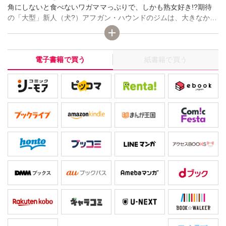
角にしないと食べないワガママっぷりで、しかも熟女好き!?期待
の「大型」新人（犬?）アフガン・ハウンドのジムは、大きなから
だに似合わず気は小さくて、そのすらっと長い美脚を電柱がわり
にオシッコされてもまったく怒らず困り顔!?シベリアンハスキー
のジョンはとってもパワフル。鎖つないだ杭を引っこ抜いて飼い
電子書籍で買う
紙書籍で買う
主の元に駆け寄ってハグという名の強力タックルをかます!?犬種
はさまざま、その分ハプニングもたくさん!?めで鯛さんの周りは
個性派のワンコが今日も集まる!?