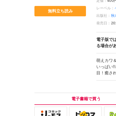
定価：
40
レーベル：
無料立ち読み
出版社：
秋
発売日：
20
電子版で
る場合が
萌えカワ
いっぱい
目！癒さ
電子書籍で買う