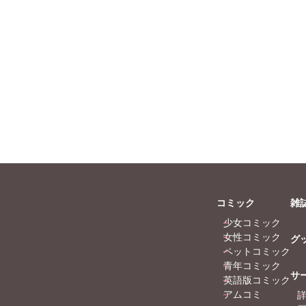
たぁぽん
ただまさひろ
なかやまさち
なつき千穂
へうがけん
ぶん
まつうらゆうこ
めで鯛
ラクトいちご
鮎
こ
めで鯛
永井くろ
九条友淀
鮎
熊沢楓
桑田乃梨子
条友淀
佐々木史
若尾はるか
乃梨子
勝川ユミ
新子友子
尾はるか
水田ムゲン
杉作
子友子
曽根麻矢
竹本泉
コミック
雑
杉作
渡辺ゆづる
猫原ねんず
少女コミック
本泉
猫葉りて
美月李予
女性コミック
グ
猫原ねんず
福島正則
木月けいこ
ペットコミック
月李予
浪花愛
川中島みゆき
青年コミック
サ
月けいこ
ねむまろみ
蛭塚都
英語版コミック
アムコミ
アツキ
田所あずさ