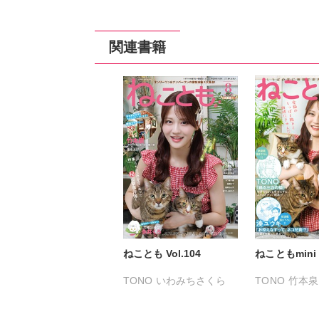
関連書籍
ねことも Vol.104
ねこともmini v
TONO
いわみちさくら
TONO
竹本泉
うぐいすみつる
おおさと理央
きょめを