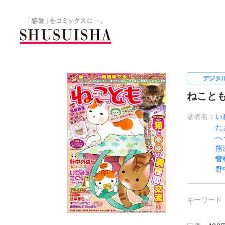
秋水社 公式コーポレートサイ
デジタ
ねこともv
著者名：
い
た
へ
熊
曽
野
キーワード