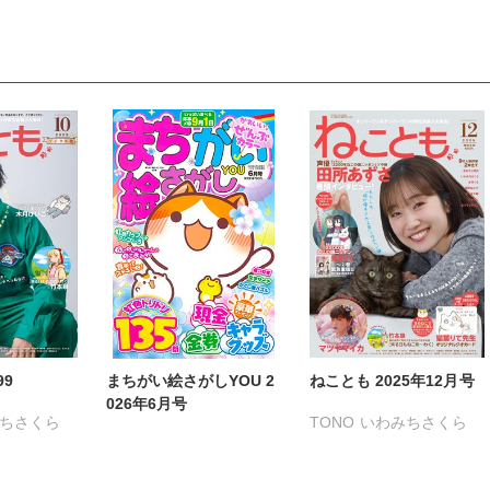
たぁぽん
ただまさひろ
たぁぽん
ただまさひろ
なかやまさち
なかやまさち
なつき千穂
へうがけん
なつき千穂
へうがけん
まつうらゆうこ
めで鯛
まつうらゆうこ
めで鯛
ラクトいちご
鮎
ラクトいちご
鮎
永井くろ
九条友淀
永井くろ
九条友淀
熊沢楓
桑田乃梨子
熊沢楓
桑田乃梨子
佐々木史
若尾はるか
佐々木史
若尾はるか
勝川ユミ
新子友子
勝川ユミ
新子友子
水田ムゲン
杉作
水田ムゲン
杉作
曽根麻矢
竹本泉
曽根麻矢
竹本泉
渡辺ゆづる
猫原ねんず
渡辺ゆづる
猫原ねんず
猫葉りて
美月李予
猫葉りて
美月李予
99
まちがい絵さがしYOU 2
ねことも 2025年12月号
福島正則
木月けいこ
福島正則
木月けいこ
026年6月号
ちさくら
TONO
いわみちさくら
浪花愛
ねむまろみ
浪花愛
ねむまろみ
る
うぐいすみつる
たぁぽん
おおさと理央
きょめを