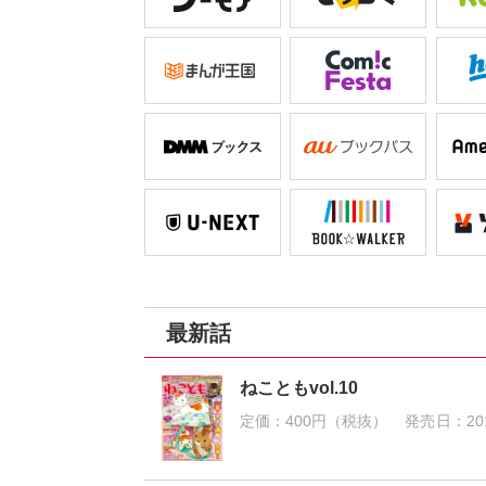
最新話
ねこともvol.10
定価：
400円（税抜）
発売日：
20