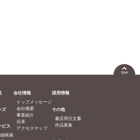
たぁぽ
なかや
なつき
まつう
ラクト
永井く
熊沢楓
佐々木
勝川ユ
TOP
水田ム
曽根麻
誌
会社情報
採用情報
渡辺ゆ
トップメッセージ
猫葉り
会社概要
ッズ
その他
福島正
事業紹介
書店用注文書
浪花愛
沿革
作品募集
ービス
倉持明
アクセスマップ
詳細検索