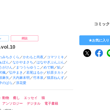
ト
コミック
ル
雑誌
お気に入り
ol.10
わみちさくら
／
かわもと尚夜
／
コマツミキ
／
ぁぽん
／
なかやまさち
／
はなやぎぶんぶん
／
うがけん
／
まつうらゆうこ
／
めで鯛
／
鮎
／
沢楓
／
弘中まき
／
若尾はるか
／
杉原タカト
／
根麻矢
／
大内麻未明
／
竹本泉
／
猫原ねんず
／
中のばら
／
浪花愛
：
動物
癒し
エッセイ
猫
アンソロジー
デジタル
電子書籍