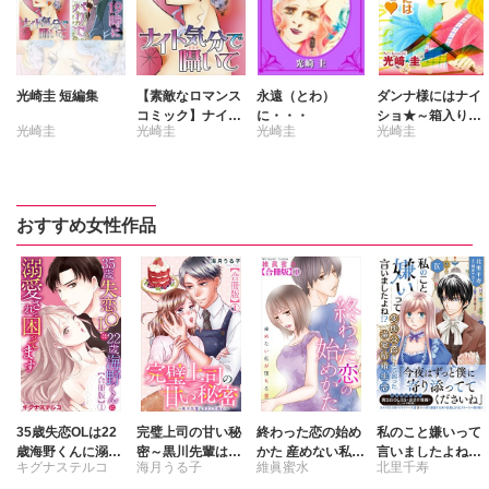
光崎圭 短編集
【素敵なロマンス
永遠（とわ）
ダンナ様にはナイ
コミック】ナイト
に・・・
ショ★～箱入り奥
光崎圭
光崎圭
光崎圭
光崎圭
気分で囁いて
様～3
おすすめ女性作品
35歳失恋OLは22
完璧上司の甘い秘
終わった恋の始め
私のこと嫌いって
歳海野くんに溺愛
密～黒川先輩はオ
かた 産めない私が
言いましたよね!?
キグナステルコ
海月うる子
維眞蜜水
北里千寿
されて困ってます
カン力高め～【合
堕ちる恋 【合冊
変態公爵による困