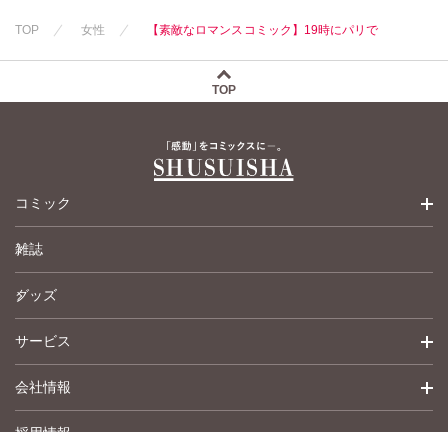
TOP
女性
【素敵なロマンスコミック】19時にパリで
TOP
コミック
雑誌
少女コミック
グッズ
女性コミック
サービス
ペットコミック
会社情報
青年コミック
詳細検索
採用情報
英語版コミック
履歴
トップメッセージ