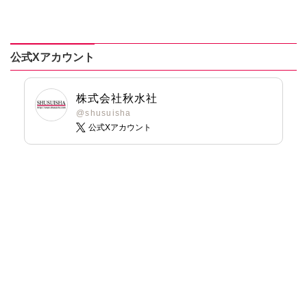
【合冊版】
冊版】
版】
った溺愛結婚生活
刺身ナカミ
Ⅸ
公式Xアカウント
株式会社秋水社
@shusuisha
公式Xアカウント