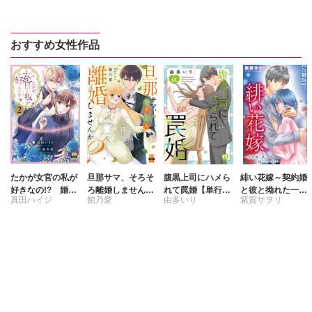
おすすめ女性作品
たかが女官の私が
旦那サマ、そろそ
腹黒上司にハメら
緋い花嫁～契約婚
好きなの!? 婚約
ろ離婚しません
れて罠婚【単行本
と彼と拗れた一族
真田ハイジ
館乃愛
由多いり
紫賀サヲリ
破棄された姫様を
か？【単行本版】
版】【電子書店限
～【合冊版】
差し置いて、結婚
【電子限定特典付
定特典付き】9
藤春都
月宮アリス
なんてできませ
き】7
ん！【単行本版】
2【電子限定特典
付き】