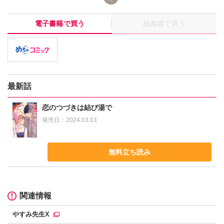
まう。偶然そこに居合わせたご新規客の万城目が協力を申し出て
くれ、結羽は銭湯の番頭に転身することに!!蓋を開けてみると、万
電子書籍で買う
紙書籍で買う
城目は住み込みで働く約束になっていて!?お風呂で遭遇してしま
ったり、気付いたら同じ布団で寝ていたり!?ドキドキの連続だけ
どどこか彼の存在に安心している自分もいて…。突然の同居生活
と大好きな銭湯と、これからどうなっちゃうの―!?
最新話
恋のつづきは結び湯で
発売日：
2024.03.01
無料立ち読み
関連情報
やすみ先生X