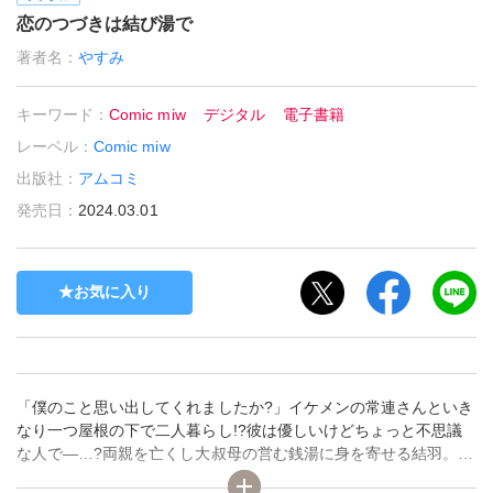
恋のつづきは結び湯で
著者名：
やすみ
キーワード：
Comic miw
デジタル
電子書籍
レーベル：
Comic miw
出版社：
アムコミ
発売日：
2024.03.01
お気に入り
「僕のこと思い出してくれましたか?」イケメンの常連さんといき
なり一つ屋根の下で二人暮らし!?彼は優しいけどちょっと不思議
な人で―…?両親を亡くし大叔母の営む銭湯に身を寄せる結羽。突
然勤め先の会社が倒産し途方に暮れている中、大叔母が倒れてし