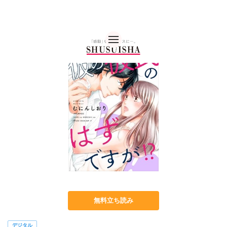
秋水社 公式コーポレー
無料立ち読み
デジタル