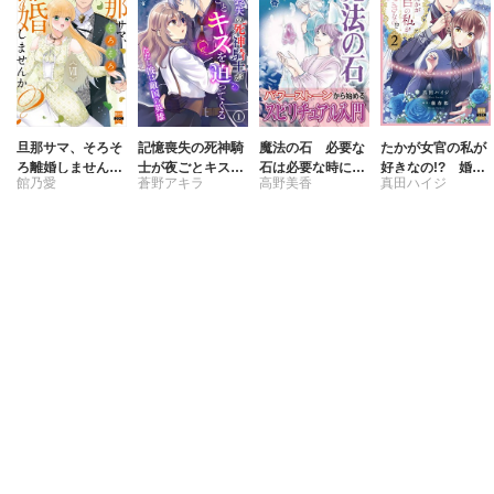
旦那サマ、そろそ
記憶喪失の死神騎
魔法の石 必要な
たかが女官の私が
ろ離婚しません
士が夜ごとキスを
石は必要な時にあ
好きなの!? 婚約
館乃愛
蒼野アキラ
高野美香
真田ハイジ
か？【単行本版】
迫ってくる～ただ
なたに舞い降りる
破棄された姫様を
【電子限定特典付
し彼は敵国の英雄
差し置いて、結婚
月宮アリス
浅岸久
山里華代
藤春都
き】7
～
なんてできませ
ん！【単行本版】
2【電子限定特典
付き】