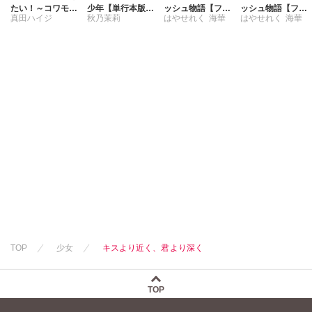
たい！～コワモテ
少年【単行本版】
ッシュ物語【フル
ッシュ物語【フル
真田ハイジ
秋乃茉莉
はやせれく
海華
はやせれく
海華
男子と同居生活～
1【電子限定特典
カラー版】【単行
カラー版】【単行
【電子単行本版】
付き】
本版】IV
本版】VII
中島直俊
1
TOP
少女
キスより近く、君より深く
TOP