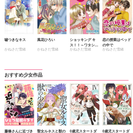
嘘つきなキス
風花ひろい
ショッキング キ
恋の授業はベッド
ス！！～ワタシの
の中で
かねさだ雪緒
かねさだ雪緒
かねさだ雪緒
かねさだ雪緒
初キス奪還作戦～
おすすめ少女作品
藤條さんに近づき
聖女ルネスと獣の
0歳児スタートダ
0歳児スタートダ