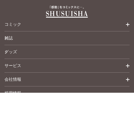
コミック
雑誌
少女コミック
グッズ
女性コミック
サービス
ペットコミック
会社情報
青年コミック
詳細検索
採用情報
英語版コミック
履歴
トップメッセージ
その他
アムコミ
会社概要
サポート
事業紹介
書店用注文書