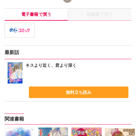
望台デートで突然の転校を告げられて…。「俺は朱里を大好きだ
から、どこにいてもかわらない」その言葉を信じ私達は永遠を誓
電子書籍で買う
紙書籍で買う
い合った。それなのに、夏休み明けに朱里に届いた知らせはあま
りにも残酷で…。あれから約1年、再び夏が巡ってきた。朱里はバ
イト先の海の家で、理央という大学生と一緒に働くことになっ
て…。
最新話
キスより近く、君より深く
無料立ち読み
関連書籍