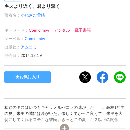
キスより近く、君より深く
著者名：
かねさだ雪緒
キーワード：
Comic miw
デジタル
電子書籍
レーベル：
Comic miw
出版社：
アムコミ
発売日：
2014.12.19
お気に入り
私達のキスはいつもキャラメルバニラの味がした――。高校1年生
の夏、朱里の隣には淳がいた。優しくてかっこ良くて、朱里を大
切にしてくれるステキな彼氏。きっとこの夏、キス以上の関係に
なる。でも淳となら嬉しい。何も怖くない。ところが夏休みの展