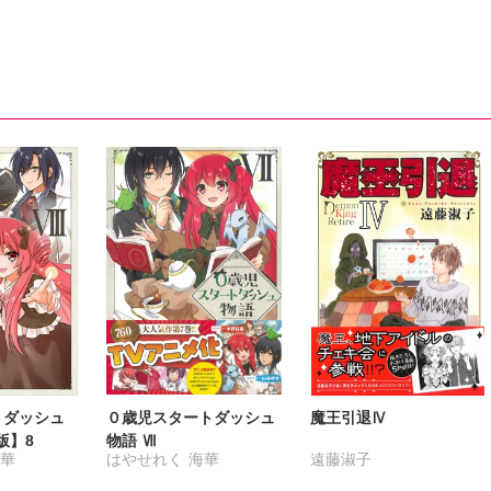
トダッシュ
０歳児スタートダッシュ
魔王引退Ⅳ
版】8
物語 Ⅶ
海華
はやせれく
海華
遠藤淑子