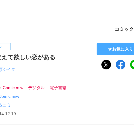
ト
コミック
ル
お気に入り
教えて欲しい恋がある
原シイタ
：
Comic miw
デジタル
電子書籍
Comic miw
ムコミ
14.12.19