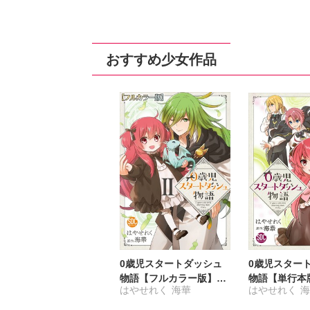
おすすめ少女作品
0歳児スタートダッシュ
0歳児スター
物語【フルカラー版】
物語【単行本
はやせれく
海華
はやせれく
【単行本版】II