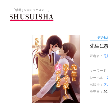
秋水社 公式コーポレートサイ
デジタ
先生に
著者名：
兎
キーワード
レーベル：
出版社：
ア
発売日：
20