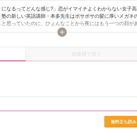
きになるってどんな感じ?」恋がイマイチよくわからない女子高
。塾の新しい英語講師・本多先生はボサボサの髪に厚いメガネ
…と思っていたのに、ひょんなことから夜にはもう一つの顔が
って!? メガネを外し、髪を上げたイケメンな先生と二人きりで
にヒミツの時間を過ごす。それだけでも嬉しい。でも、もっと
。だけど、恋愛相談をすると冷たく突き放されてしまい!?
紙書籍で買う
無料立ち読み