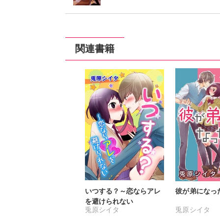
関連書籍
いつする？～恋ならアレ
彼が弟になっ
を避けられない
兎原シイタ
兎原シイタ