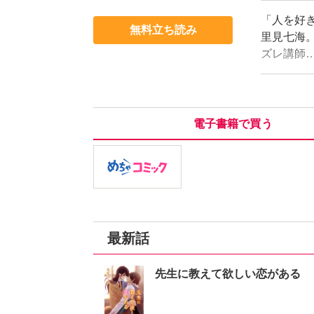
「人を好
無料立ち読み
里見七海
ズレ講師
ことを知
週日曜日
きたい…
電子書籍で買う
最新話
先生に教えて欲しい恋がある