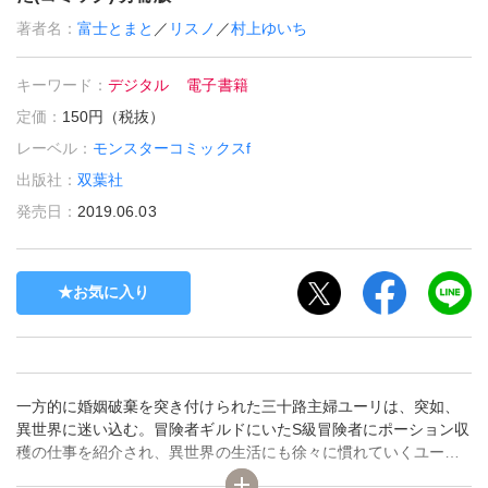
著者名：
富士とまと
／
リスノ
／
村上ゆいち
キーワード：
デジタル
電子書籍
定価：
150円（税抜）
レーベル：
モンスターコミックスf
出版社：
双葉社
発売日：
2019.06.03
お気に入り
一方的に婚姻破棄を突き付けられた三十路主婦ユーリは、突如、
異世界に迷い込む。冒険者ギルドにいたS級冒険者にポーション収
穫の仕事を紹介され、異世界の生活にも徐々に慣れていくユーリ
は、収穫したポーションのとんでもない秘密に気付いた。外れだ