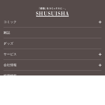
コミック
雑誌
少女コミック
グッズ
女性コミック
サービス
ペットコミック
会社情報
青年コミック
詳細検索
採用情報
英語版コミック
履歴
トップメッセージ
その他
アムコミ
会社概要
サポート
事業紹介
書店用注文書