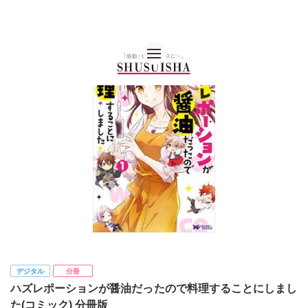
秋水社 公式コーポレー
デジタル
分冊
ハズレポーションが醤油だったので料理することにしまし
た(コミック) 分冊版