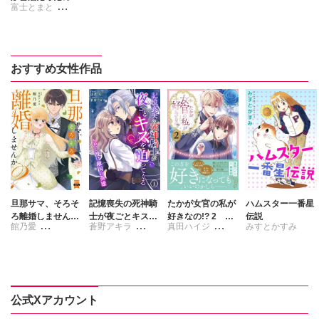
富士とまと
料理することにし
ました(コミック)
リスノ
村上ゆいち
おすすめ女性作品
旦那サマ、そろそ
記憶喪失の死神騎
たかが女官の私が
ハムスター一番星
ろ離婚しません
士が夜ごとキスを
好きなの!? 2 婚
伝説
館乃愛
蒼野アキラ
真田ハイジ
みすとかすみ
か？【単行本版】
迫ってくる～ただ
約破棄された姫様
【電子限定特典付
し彼は敵国の英雄
を差し置いて、結
月宮アリス
浅岸久
藤春都
き】7
～
婚なんてできませ
ん！
公式Xアカウント