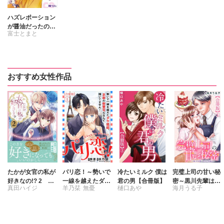
ハズレポーション
が醤油だったので
富士とまと
料理することにし
ました(コミック)
リスノ
分冊版
村上ゆいち
おすすめ女性作品
たかが女官の私が
パリ恋！～勢いで
冷たいミルク 僕は
完璧上司の甘い秘
好きなの!? 2 婚
一線を越えたダサ
君の男【合冊版】
密～黒川先輩はオ
真田ハイジ
羊乃栞
無憂
樋口あや
海月うる子
約破棄された姫様
眼鏡、京都の御曹
カン力高め～【合
を差し置いて、結
司だなんて聞いて
冊版】
藤春都
婚なんてできませ
ません！【合冊
ん！
版】