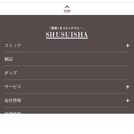
TOP
コミック
雑誌
少女コミック
グッズ
女性コミック
サービス
ペットコミック
会社情報
青年コミック
詳細検索
採用情報
英語版コミック
履歴
トップメッセージ
その他
アムコミ
会社概要