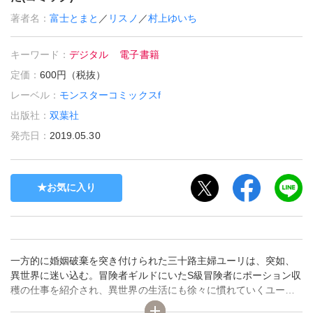
著者名：
富士とまと
／
リスノ
／
村上ゆいち
キーワード：
デジタル
電子書籍
定価：
600円（税抜）
レーベル：
モンスターコミックスf
出版社：
双葉社
発売日：
2019.05.30
お気に入り
一方的に婚姻破棄を突き付けられた三十路主婦ユーリは、突如、
異世界に迷い込む。冒険者ギルドにいたS級冒険者にポーション収
穫の仕事を紹介され、異世界の生活にも徐々に慣れていくユーリ
は、収穫したポーションのとんでもない秘密に気付いた。外れだ