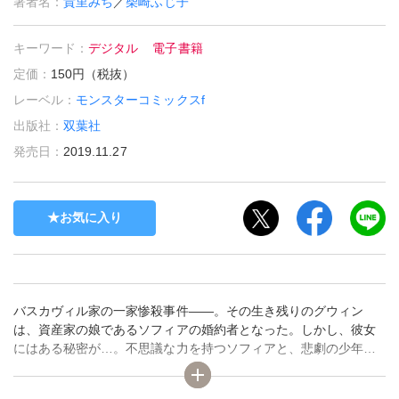
著者名：
貴里みち
／
柴崎ふじ子
キーワード：
デジタル
電子書籍
定価：
150円（税抜）
レーベル：
モンスターコミックスf
出版社：
双葉社
発売日：
2019.11.27
お気に入り
バスカヴィル家の一家惨殺事件――。その生き残りのグウィン
は、資産家の娘であるソフィアの婚約者となった。しかし、彼女
にはある秘密が…。不思議な力を持つソフィアと、悲劇の少年で
あるグウィンとの小さな恋が芽生えるのか。そして事件の真相に
辿り着けることができるのか？「小説家になろう」の人気作コミ