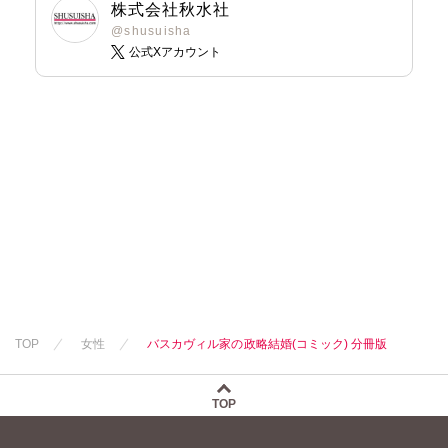
株式会社秋水社
@shusuisha
公式Xアカウント
TOP
女性
バスカヴィル家の政略結婚(コミック) 分冊版
TOP