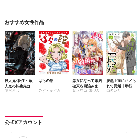
柴崎ふじ子
おすすめ女性作品
殺人鬼×転生～殺
ばらの館
悪女になって婚約
腹黒上司にハメら
人鬼の転生先はシ
破棄を目論みまし
れて罠婚【単行本
鳴沢きお
みすとかすみ
紫正ワコ
ほづみ
由多いり
ンママでした～
たが、陛下にはお
版】【電子書店限
【単行本版】7
見通しだったよう
定特典付き】9
です
公式Xアカウント