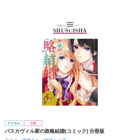
秋水社 公式コーポレー
デジタル
分冊
バスカヴィル家の政略結婚(コミック) 分冊版