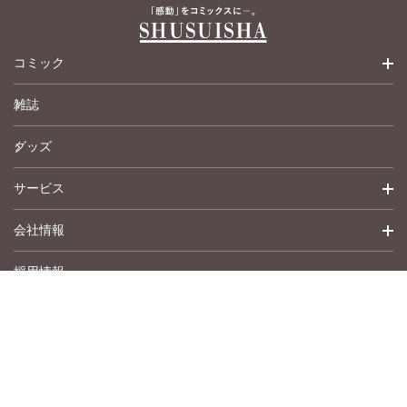
コミック
雑誌
少女コミック
グッズ
女性コミック
サービス
ペットコミック
会社情報
青年コミック
詳細検索
採用情報
英語版コミック
履歴
トップメッセージ
その他
アムコミ
会社概要
サポート
事業紹介
書店用注文書
沿革
作品募集
お問い合わせ